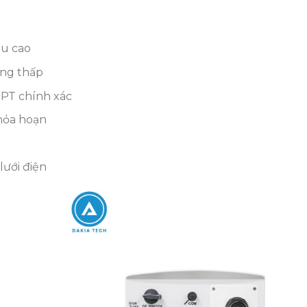
êu cao
ộng thấp
PPT chính xác
 hỏa hoạn
lưới điện