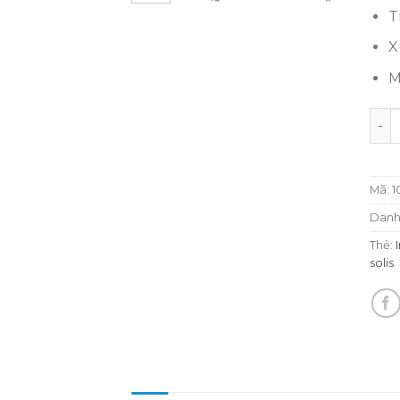
T
X
M
Inve
Mã:
1
Danh
Thẻ:
solis