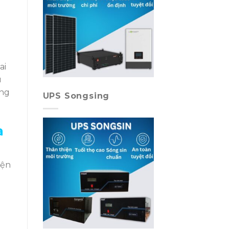
ai
u
ụng
UPS Songsing
a
iện