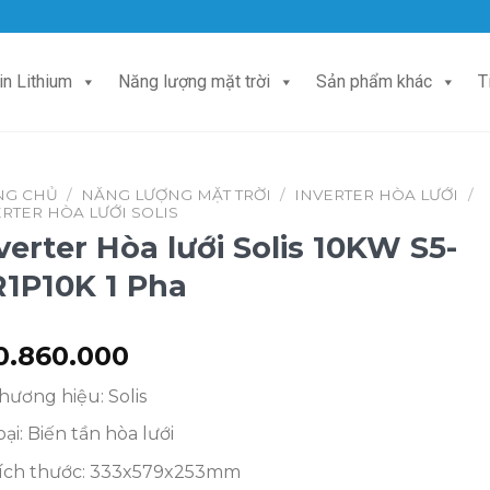
in Lithium
Năng lượng mặt trời
Sản phẩm khác
T
NG CHỦ
/
NĂNG LƯỢNG MẶT TRỜI
/
INVERTER HÒA LƯỚI
/
ERTER HÒA LƯỚI SOLIS
verter Hòa lưới Solis 10KW S5-
1P10K 1 Pha
0.860.000
hương hiệu: Solis
oại: Biến tần hòa lưới
ích thước: 333x579x253mm