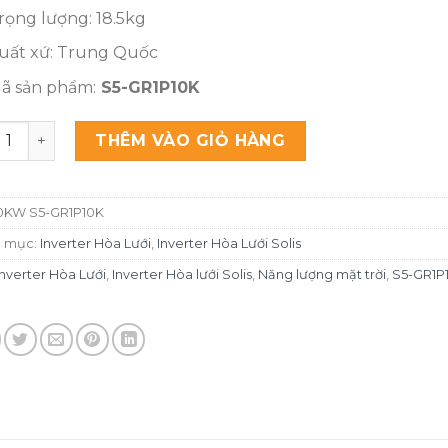
rọng lượng: 18.5kg
uất xứ: Trung Quốc
ã sản phẩm:
S5-GR1P10K
rter Hòa lưới Solis 10KW S5-GR1P10K 1 Pha số lượng
THÊM VÀO GIỎ HÀNG
0KW S5-GR1P10K
 mục:
Inverter Hòa Lưới
,
Inverter Hòa Lưới Solis
Inverter Hòa Lưới
,
Inverter Hòa lưới Solis
,
Năng lượng mặt trời
,
S5-GR1P