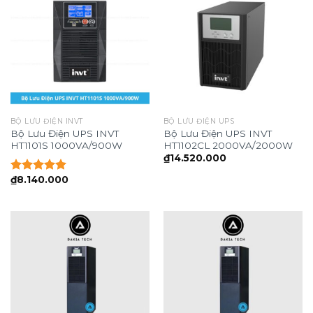
BỘ LƯU ĐIỆN INVT
BỘ LƯU ĐIỆN UPS
Bộ Lưu Điện UPS INVT
Bộ Lưu Điện UPS INVT
HT1101S 1000VA/900W
HT1102CL 2000VA/2000W
₫
14.520.000
₫
8.140.000
Được xếp
hạng
5.00
5 sao