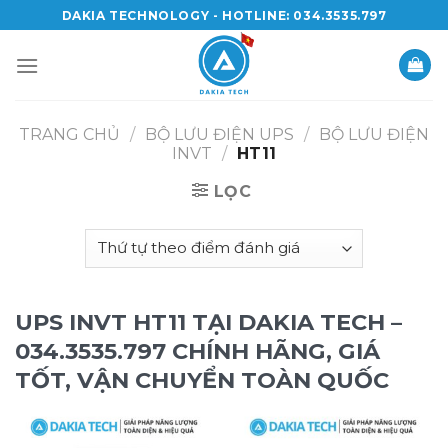
Skip
DAKIA TECHNOLOGY - HOTLINE: 034.3535.797
to
content
TRANG CHỦ
/
BỘ LƯU ĐIỆN UPS
/
BỘ LƯU ĐIỆN
INVT
/
HT11
LỌC
UPS INVT HT11 TẠI DAKIA TECH –
034.3535.797 CHÍNH HÃNG, GIÁ
TỐT, VẬN CHUYỂN TOÀN QUỐC