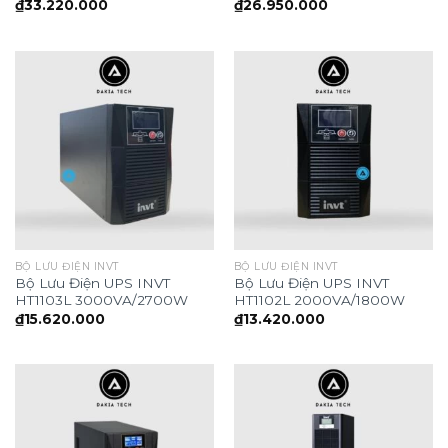
₫
33.220.000
₫
26.950.000
BỘ LƯU ĐIỆN INVT
BỘ LƯU ĐIỆN INVT
Bộ Lưu Điện UPS INVT
Bộ Lưu Điện UPS INVT
HT1103L 3000VA/2700W
HT1102L 2000VA/1800W
₫
15.620.000
₫
13.420.000