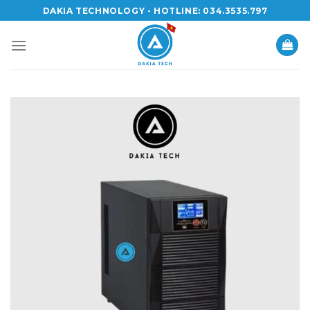
Skip
DAKIA TECHNOLOGY - HOTLINE: 034.3535.797
to
content