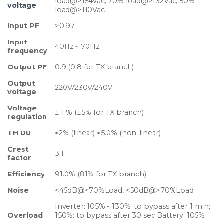
load@>154Vac; 70% load@>132Vac; 50%
voltage
load@>110Vac
Input PF
>0.97
Input
40Hz～70Hz
frequency
Output PF
0.9 (0.8 for TX branch)
Output
220V/230V/240V
voltage
Voltage
± 1 % (±5% for TX branch)
regulation
TH Du
≤2% (linear) ≤5.0% (non-linear)
Crest
3:1
factor
Efficiency
91.0% (81% for TX branch)
Noise
<45dB@<70%Load, <50dB@>70%Load
Inverter: 105%～130%: to bypass after 1 min;
Overload
150%: to bypass after 30 sec Battery: 105%