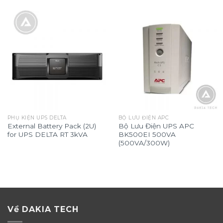
PHỤ KIỆN UPS DELTA
BỘ LƯU ĐIỆN APC
External Battery Pack (2U)
Bộ Lưu Điện UPS APC
for UPS DELTA RT 3kVA
BK500EI 500VA
(500VA/300W)
Về DAKIA TECH