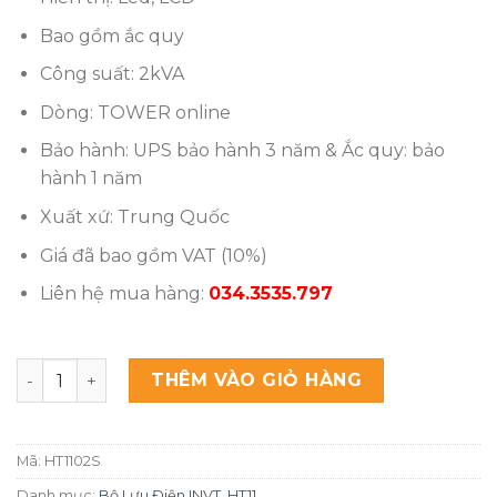
Bao gồm ắc quy
Công suất: 2kVA
Dòng: TOWER online
Bảo hành: UPS bảo hành 3 năm & Ắc quy: bảo
hành 1 năm
Xuất xứ: Trung Quốc
Giá đã bao gồm VAT (10%)
Liên hệ mua hàng:
034.3535.797
Bộ Lưu Điện UPS INVT HT1102S 2000VA/1800W số lượng
THÊM VÀO GIỎ HÀNG
Mã:
HT1102S
Danh mục:
Bộ Lưu Điện INVT
,
HT11