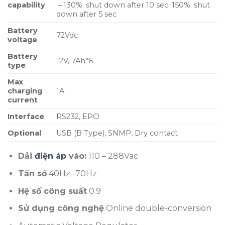
capability
～130%: shut down after 10 sec; 150%: shut
down after 5 sec
Battery
72Vdc
voltage
Battery
12V, 7Ah*6
type
Max
charging
1A
current
Interface
RS232, EPO
Optional
USB (B Type), SNMP, Dry contact
Dải
điện áp
vào:
110 – 288Vac
Tần số
40Hz -70Hz
Hệ số công suất
0.9
Sử dụng công nghệ
Online double-conversion