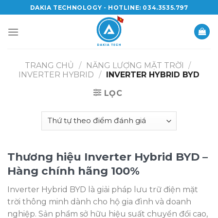
Skip
DAKIA TECHNOLOGY - HOTLINE: 034.3535.797
to
content
TRANG CHỦ
/
NĂNG LƯỢNG MẶT TRỜI
/
INVERTER HYBRID
/
INVERTER HYBRID BYD
LỌC
Thương hiệu Inverter Hybrid BYD –
Hàng chính hãng 100%
Inverter Hybrid BYD là giải pháp lưu trữ điện mặt
trời thông minh dành cho hộ gia đình và doanh
nghiệp. Sản phẩm sở hữu hiệu suất chuyển đổi cao,