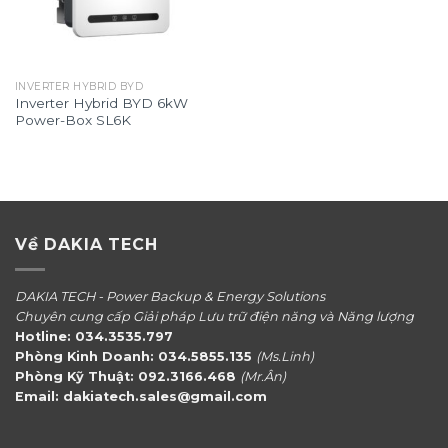
INVERTER HYBRID BYD
Inverter Hybrid BYD 6kW
Power-Box SL6K
Về DAKIA TECH
DAKIA TECH - Power Backup & Energy Solutions
Chuyên cung cấp Giải pháp Lưu trữ điện năng và Năng lượng
Hotline: 034.3535.797
Phòng Kinh Doanh: 034.5855.135
(Ms.Linh)
Phòng Kỹ Thuật: 092.3166.468
(Mr.Ân)
Email: dakiatech.sales@gmail.com