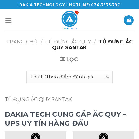
Skip
DAKIA TECHNOLOGY - HOTLINE: 034.3535.797
to
content
TRANG CHỦ
/
TỦ ĐỰNG ẮC QUY
/
TỦ ĐỰNG ẮC
QUY SANTAK
LỌC
TỦ ĐỰNG ẮC QUY SANTAK
DAKIA TECH CUNG CẤP ẮC QUY –
UPS UY TÍN HÀNG ĐẦU