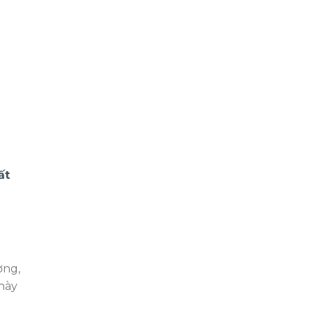
ất
ờng,
 này
u