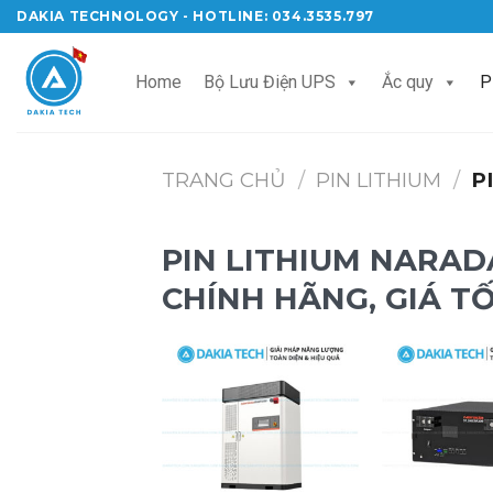
Skip
DAKIA TECHNOLOGY - HOTLINE: 034.3535.797
to
content
Home
Bộ Lưu Điện UPS
Ắc quy
P
TRANG CHỦ
/
PIN LITHIUM
/
PI
PIN LITHIUM NARAD
CHÍNH HÃNG, GIÁ T