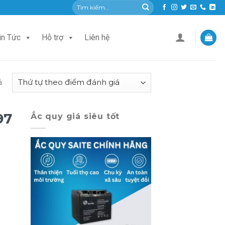
Tìm
kiếm:
in Tức
Hỗ trợ
Liên hệ
ả
97
Ắc quy giá siêu tốt