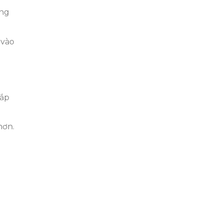
àng
 vào
lắp
hơn.