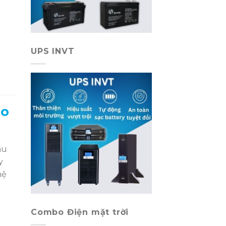
UPS INVT
ho
ầu
y
hệ
Combo Điện mặt trời