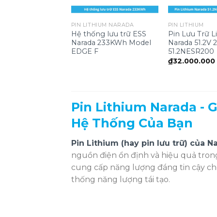
PIN LITHIUM NARADA
PIN LITHIUM
Hệ thống lưu trữ ESS
Pin Lưu Trữ L
Narada 233KWh Model
Narada 51.2V
EDGE F
51.2NESR200
₫
32.000.000
Pin Lithium Narada - 
Hệ Thống Của Bạn
Pin Lithium (hay pin lưu trữ) của N
nguồn điện ổn định và hiệu quả tron
cung cấp năng lượng đáng tin cậy cho
thống năng lượng tái tạo.