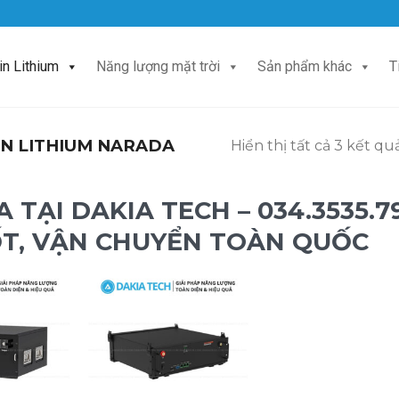
in Lithium
Năng lượng mặt trời
Sản phẩm khác
T
N LITHIUM NARADA
Hiển thị tất cả 3 kết qu
A TẠI DAKIA TECH
– 034.3535.7
ỐT, VẬN CHUYỂN TOÀN QUỐC