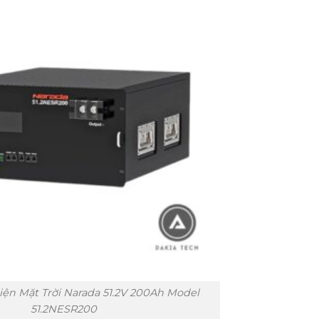
iện Mặt Trời Narada 51.2V 200Ah Model
51.2NESR200