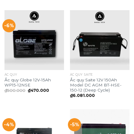
-6%
ẮC QUY
ẮC QUY SAITE
Ắc quy Globe 12V-15Ah
Ắc quy Saite 12V 150Ah
WP15-12NSE
Model DC AGM BT-HSE-
150-12 (Deep Cycle)
Giá
Giá
₫
500.000
₫
470.000
gốc
hiện
₫
6.081.000
là:
tại
₫500.000.
là:
₫470.000.
-4%
-5%