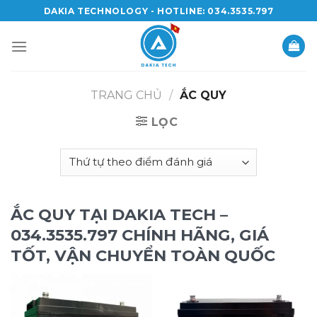
Skip
DAKIA TECHNOLOGY - HOTLINE: 034.3535.797
to
content
TRANG CHỦ
/
ẮC QUY
LỌC
ẮC QUY TẠI DAKIA TECH –
034.3535.797 CHÍNH HÃNG, GIÁ
TỐT, VẬN CHUYỂN TOÀN QUỐC