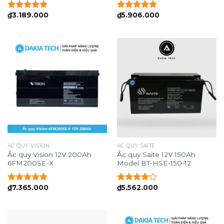
₫
3.189.000
₫
5.906.000
Được xếp
Được xếp
hạng
5.00
hạng
5.00
5 sao
5 sao
ẮC QUY VISION
ẮC QUY SAITE
Ắc quy Vision 12V 200Ah
Ắc quy Saite 12V 150Ah
6FM200SE-X
Model BT-HSE-150-12
₫
7.365.000
₫
5.562.000
Được xếp
Được
hạng
5.00
xếp hạng
5 sao
4.00
5
sao