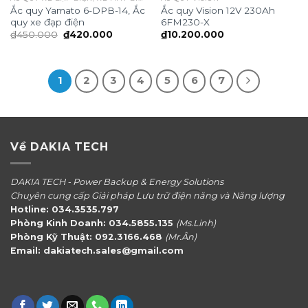
Ắc quy Yamato 6-DPB-14, Ắc
Ắc quy Vision 12V 230Ah
quy xe đạp điện
6FM230-X
Giá
Giá
₫
450.000
₫
420.000
₫
10.200.000
gốc
hiện
là:
tại
₫450.000.
là:
₫420.000.
1
2
3
4
5
6
7
Về DAKIA TECH
DAKIA TECH - Power Backup & Energy Solutions
Chuyên cung cấp Giải pháp Lưu trữ điện năng và Năng lượng
Hotline: 034.3535.797
Phòng Kinh Doanh: 034.5855.135
(Ms.Linh)
Phòng Kỹ Thuật: 092.3166.468
(Mr.Ân)
Email: dakiatech.sales@gmail.com