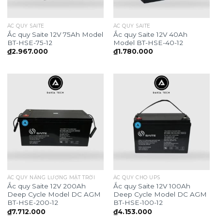
ẮC QUY SAITE
ẮC QUY SAITE
Ắc quy Saite 12V 75Ah Model
Ắc quy Saite 12V 40Ah
BT-HSE-75-12
Model BT-HSE-40-12
₫
2.967.000
₫
1.780.000
ẮC QUY NĂNG LƯỢNG MẶT TRỜI
ẮC QUY CHO UPS
Ắc quy Saite 12V 200Ah
Ắc quy Saite 12V 100Ah
Deep Cycle Model DC AGM
Deep Cycle Model DC AGM
BT-HSE-200-12
BT-HSE-100-12
₫
7.712.000
₫
4.153.000