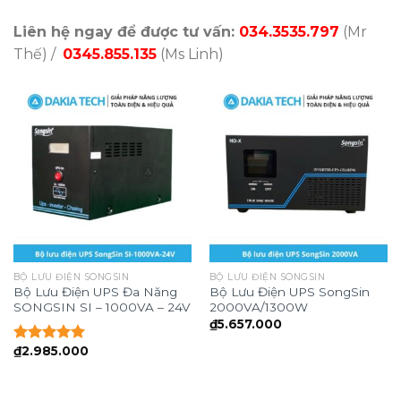
Liên hệ ngay để được tư vấn:
034.3535.797
(Mr
Thế) /
0345.855.135
(Ms Linh)
BỘ LƯU ĐIỆN SONGSIN
BỘ LƯU ĐIỆN SONGSIN
Bộ Lưu Điện UPS Đa Năng
Bộ Lưu Điện UPS SongSin
SONGSIN SI – 1000VA – 24V
2000VA/1300W
₫
5.657.000
₫
2.985.000
Được xếp
hạng
5.00
5 sao