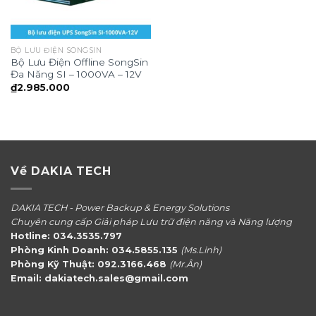
BỘ LƯU ĐIỆN SONGSIN
Bộ Lưu Điện Offline SongSin
Đa Năng SI – 1000VA – 12V
₫
2.985.000
Về DAKIA TECH
DAKIA TECH - Power Backup & Energy Solutions
Chuyên cung cấp Giải pháp Lưu trữ điện năng và Năng lượng
Hotline: 034.3535.797
Phòng Kinh Doanh: 034.5855.135
(Ms.Linh)
Phòng Kỹ Thuật: 092.3166.468
(Mr.Ân)
Email: dakiatech.sales@gmail.com