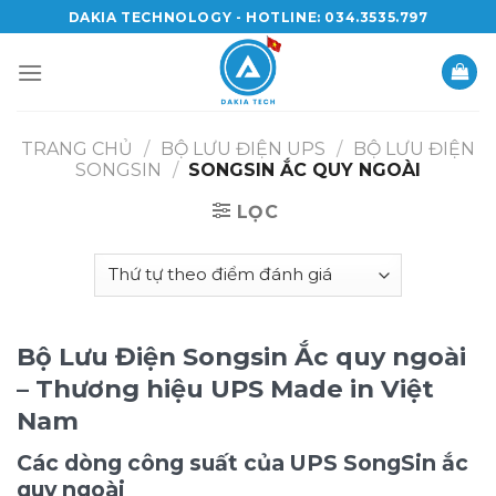
Skip
DAKIA TECHNOLOGY - HOTLINE: 034.3535.797
to
content
TRANG CHỦ
/
BỘ LƯU ĐIỆN UPS
/
BỘ LƯU ĐIỆN
SONGSIN
/
SONGSIN ẮC QUY NGOÀI
LỌC
Bộ Lưu Điện Songsin Ắc quy ngoài
– Thương hiệu UPS Made in Việt
Nam
Các dòng công suất của UPS SongSin ắc
quy ngoài