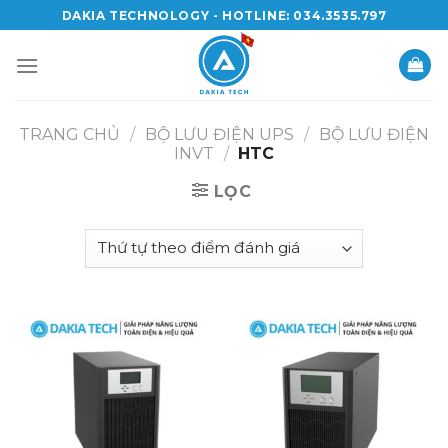
Skip
DAKIA TECHNOLOGY - HOTLINE: 034.3535.797
to
content
TRANG CHỦ
/
BỘ LƯU ĐIỆN UPS
/
BỘ LƯU ĐIỆN
INVT
/
HTC
LỌC