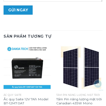
SẢN PHẨM TƯƠNG TỰ
ẮC QUY SAITE
TẤM PIN NĂNG LƯỢNG MẶT TRỜI
Ắc quy Saite 12V 7Ah Model
Tấm Pin năng lượng mặt trời
BT-12M7.0AT
Canadian 435W Mono