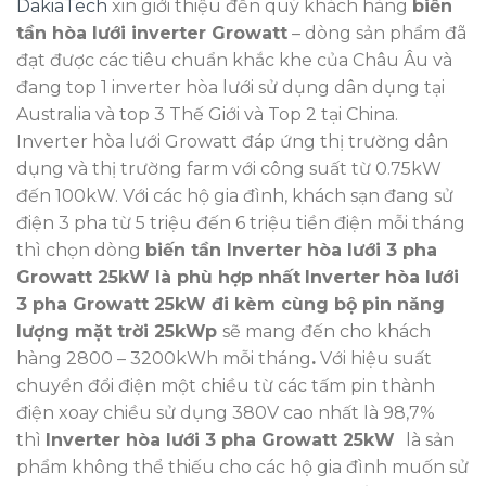
DakiaTech
xin giới thiệu đến quý khách hàng
biến
tần hòa lưới inverter Growatt
– dòng sản phẩm đã
đạt được các tiêu chuẩn khắc khe của Châu Âu và
đang top 1 inverter hòa lưới sử dụng dân dụng tại
Australia và top 3 Thế Giới và Top 2 tại China.
Inverter hòa lưới Growatt đáp ứng thị trường dân
dụng và thị trường farm với công suất từ 0.75kW
đến 100kW. Với các hộ gia đình, khách sạn đang sử
điện 3 pha từ 5 triệu đến 6 triệu tiền điện mỗi tháng
thì chọn dòng
biến tần Inverter hòa lưới 3 pha
Growatt 25kW là phù hợp nhất
Inverter hòa lưới
3 pha Growatt 25kW đi kèm cùng bộ pin năng
lượng mặt trời 25kWp
sẽ mang đến cho khách
hàng 2800 – 3200kWh mỗi tháng
.
Với hiệu suất
chuyển đổi điện một chiều từ các tấm pin thành
điện xoay chiều sử dụng 380V cao nhất là 98,7%
thì
Inverter hòa lưới 3 pha Growatt 25kW
là sản
phẩm không thể thiếu cho các hộ gia đình muốn sử