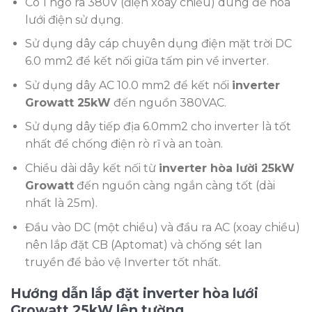
Có 1 ngõ ra 380V (điện xoay chiều) dùng để hòa
lưới điện sử dụng.
Sử dụng dây cáp chuyên dụng điện mặt trời DC
6.0 mm2 để kết nối giữa tấm pin về inverter.
Sử dụng dây AC 10.0 mm2 để kết nối
inverter
Growatt 25kW
đến nguồn 380VAC.
Sử dụng dây tiếp địa 6.0mm2 cho inverter là tốt
nhất để chống điện rò rĩ và an toàn.
Chiều dài dây kết nối từ
inverter hòa lười 25kW
Growatt
đến nguồn càng ngắn càng tốt (dài
nhất là 25m).
Đầu vào DC (một chiều) và đầu ra AC (xoay chiều)
nên lắp đặt CB (Aptomat) và chống sét lan
truyền để bảo vệ Inverter tốt nhất.
Hướng dẫn lắp đặt inverter hòa lưới
Growatt 25kW lên tường