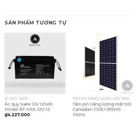
SẢN PHẨM TƯƠNG TỰ
ẮC QUY SAITE
TẤM PIN NĂNG LƯỢNG MẶT TRỜI
Ắc quy Saite 12V 120Ah
Tấm pin năng lượng mặt trời
Model BT-HSE-120-12
Canadian CS3U-395MS
Mono
₫
4.227.000