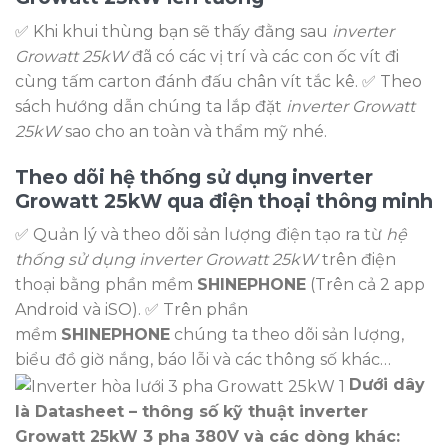
✅ Khi khui thùng bạn sẽ thấy đằng sau
inverter
Growatt 25kW
đã có các vị trí và các con ốc vít đi
cùng tấm carton đánh đấu chân vít tắc kê. ✅ Theo
sách hướng dẫn chúng ta lắp đặt
inverter Growatt
25kW
sao cho an toàn và thẩm mỹ nhé.
Theo dõi hệ thống sử dụng inverter
Growatt 25kW qua điện thoại thông minh
✅ Quản lý và theo dõi sản lượng điện tạo ra từ
hệ
thống sử dụng inverter Growatt 25kW
trên điện
thoại bằng phần mềm
SHINEPHONE
(Trên cả 2 app
Android và iSO). ✅ Trên phần
mềm
SHINEPHONE
chúng ta theo dõi sản lượng,
biểu đồ giờ nắng, báo lỗi và các thông số khác…
Dưới dây
là Datasheet – thông số kỹ thuật inverter
Growatt 25kW 3 pha 380V và các dòng khác: