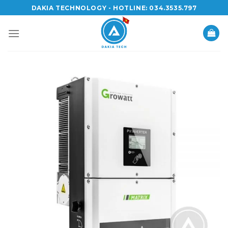
Skip
DAKIA TECHNOLOGY - HOTLINE: 034.3535.797
to
content