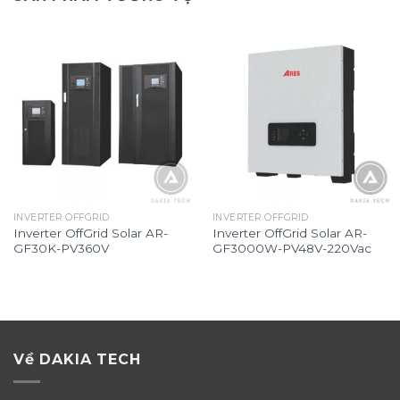
INVERTER OFFGRID
INVERTER OFFGRID
Inverter OffGrid Solar AR-
Inverter OffGrid Solar AR-
GF30K-PV360V
GF3000W-PV48V-220Vac
Về DAKIA TECH