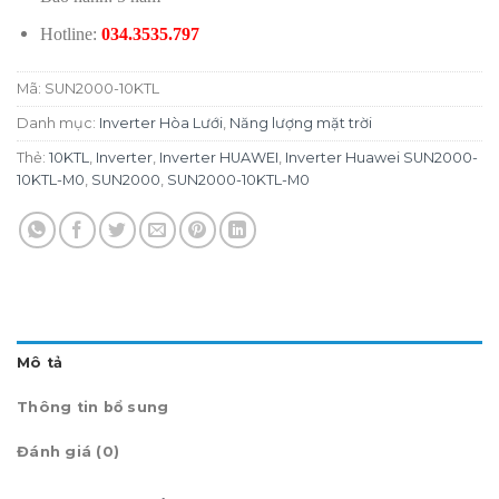
Hotline:
034.3535.797
Mã:
SUN2000-10KTL
Danh mục:
Inverter Hòa Lưới
,
Năng lượng mặt trời
Thẻ:
10KTL
,
Inverter
,
Inverter HUAWEI
,
Inverter Huawei SUN2000-
10KTL-M0
,
SUN2000
,
SUN2000-10KTL-M0
Mô tả
Thông tin bổ sung
Đánh giá (0)