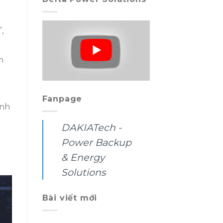
,
h
Fanpage
inh
DAKIATech -
Power Backup
& Energy
Solutions
Bài viết mới