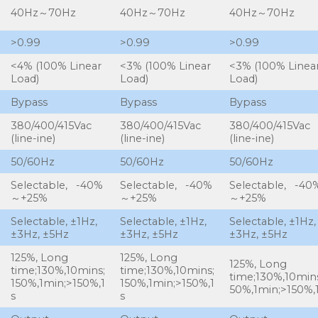
40Hz～70Hz
40Hz～70Hz
40Hz～70Hz
>0.99
>0.99
>0.99
<4% (100% Linear
<3% (100% Linear
<3% (100% Linea
Load)
Load)
Load)
Bypass
Bypass
Bypass
380/400/415Vac
380/400/415Vac
380/400/415Vac
(line-ine)
(line-ine)
(line-ine)
50/60Hz
50/60Hz
50/60Hz
Selectable, -40%
Selectable, -40%
Selectable, -40
～+25%
～+25%
～+25%
Selectable, ±1Hz,
Selectable, ±1Hz,
Selectable, ±1Hz,
±3Hz, ±5Hz
±3Hz, ±5Hz
±3Hz, ±5Hz
125%, Long
125%, Long
125%, Long
time;130%,10mins;
time;130%,10mins;
time;130%,10mins
150%,1min;>150%,1
150%,1min;>150%,1
50%,1min;>150%,
s
s