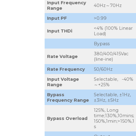
Input Frequency
40Hz～70Hz
Range
Input PF
>0.99
<4% (100% Linear
Input THDi
Load)
Bypass
380/400/415Vac
Rate Voltage
(line-ine)
Rate Frequency
50/60Hz
Input Voltage
Selectable, -40%
Range
～+25%
Bypass
Selectable, ±1Hz,
Frequency Range
±3Hz, ±5Hz
125%, Long
time;130%,10mins;
Bypass Overload
150%,1min;>150%,1
s