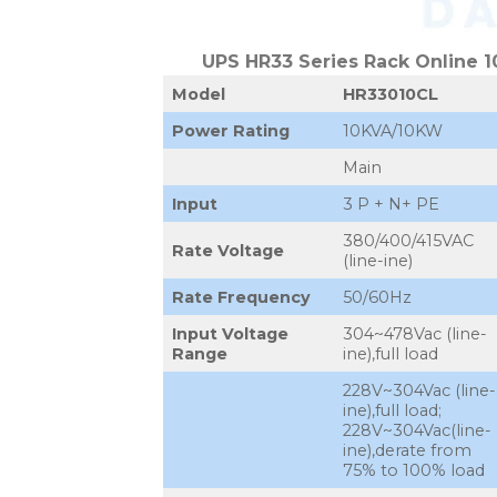
UPS HR33 Series Rack Online 
Model
HR33010CL
Power Rating
10KVA/10KW
Main
Input
3 P + N+ PE
380/400/415VAC
Rate Voltage
(line-ine)
Rate Frequency
50/60Hz
Input Voltage
304~478Vac (line-
Range
ine),full load
228V~304Vac (line-
ine),full load;
228V~304Vac(line-
ine),derate from
75% to 100% load