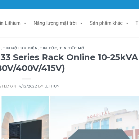
in Lithium
Năng lượng mặt trời
Sản phẩm khác
T
H
,
TIN BỘ LƯU ĐIỆN
,
TIN TỨC
,
TIN TỨC MỚI
33 Series Rack Online 10-25kVA
80V/400V/415V)
STED ON
14/12/2022
BY
LETHUY