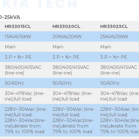
10-25kVA
HR33015CL
HR33020CL
HR33025CL
15KVA/15KW
20KVA/20KW
25KVA/25KW
Main
Main
Main
3 P + N+ PE
3 P + N+ PE
3 P + N+ PE
380/400/415VAC
380/400/415VAC
380/400/415VAC
(line-ine)
(line-ine)
(line-ine)
50/60Hz
50/60Hz
50/60Hz
304~478Vac (line-
304~478Vac (line-
304~478Vac (line
ine),full load
ine),full load
ine),full load
228V~304Vac (line-
228V~304Vac (line-
228V~304Vac (lin
ine),full load;
ine),full load;
ine),full load;
228V~304Vac(line-
228V~304Vac(line-
228V~304Vac(lin
ine),derate from
ine),derate from
ine),derate from
75% to 100% load
75% to 100% load
75% to 100% loa