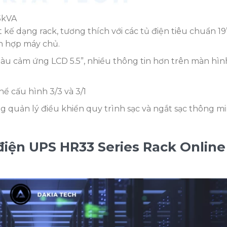
5kVA
t kế dạng rack, tương thích với các tủ điện tiêu chuẩn 19”
ích hợp máy chủ.
u cảm ứng LCD 5.5”, nhiều thông tin hơn trên màn hìn
ành
ể cấu hình 3/3 và 3/1
g quản lý điều khiển quy trình sạc và ngắt sạc thông m
y.
điện UPS HR33 Series Rack Online