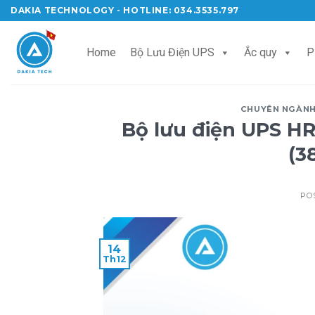
Skip
DAKIA TECHNOLOGY - HOTLINE: 034.3535.797
to
content
Home
Bộ Lưu Điện UPS
Ắc quy
P
CHUYÊN NGÀN
Bộ lưu điện UPS HR
(3
PO
14
Th12