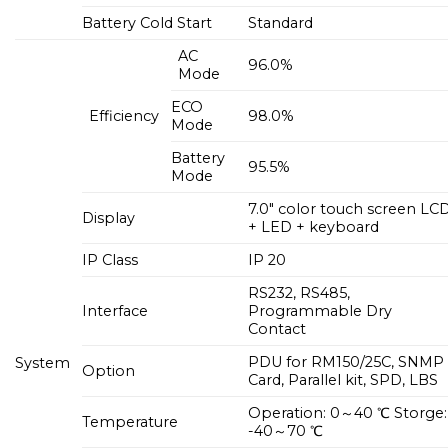
Battery Cold Start
Standard
AC
96.0%
Mode
ECO
Efficiency
98.0%
Mode
Battery
95.5%
Mode
7.0″ color touch screen LC
Display
+ LED + keyboard
IP Class
IP 20
RS232, RS485,
Interface
Programmable Dry
Contact
PDU for RM150/25C, SNMP
System
Option
Card, Parallel kit, SPD, LBS
Operation: 0～40 ℃ Storge:
Temperature
-40～70 ℃