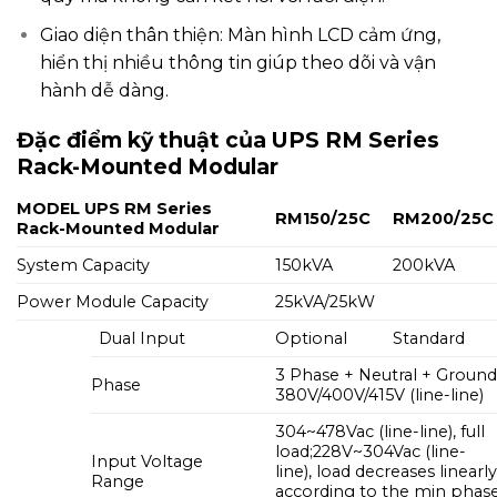
Giao diện thân thiện: Màn hình LCD cảm ứng,
hiển thị nhiều thông tin giúp theo dõi và vận
hành dễ dàng.
Đặc điểm kỹ thuật của
UPS RM Series
Rack-Mounted Modular
MODEL UPS RM Series
RM150/25C
RM200/25C
Rack-Mounted Modular
System Capacity
150kVA
200kVA
Power Module Capacity
25kVA/25kW
Dual Input
Optional
Standard
3 Phase + Neutral + Ground
Phase
380V/400V/415V (line-line)
304~478Vac (line-line), full
load;
228V~304Vac (line-
Input Voltage
line), load decreases linearl
Range
according to the min phas