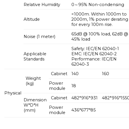
Relative Humidity
0～95% Non-condensing
<1000m. Within 1000m to
Altitude
2000m, 1% power derating
for every 100m rise.
65dB @ 100% load, 62dB @
Noise (1 meter)
45% load
Safety: IEC/EN 62040-1
Applicable
EMC: IEC/EN 62040-2
Standards
Performance: IEC/EN
62040-3
Cabinet
140
160
Weight
Power
(kg)
18
module
Physical
Cabinet
482*916*931
482*916*155
Dimension
W*D*H
Power
436*677*85
(mm)
module