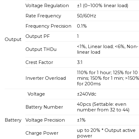
Voltage Regulation
±1 (0~100% linear load)
Rate Frequency
50/60Hz
Frequency Precision
0.1%
Output PF
1
Output
<1%, Linear load; <6%, Non-
Output THDu
linear load
Crest Factor
3:1
110% for 1 hour; 125% for 10
Inverter Overload
mins; 150% for 1 min; >150
for 200ms
Voltage
±240Vdc
40pcs (Settable: even
Battery Number
number from 32 to 44)
Battery
Voltage Precision
±1%
up to 20% * Output active
Charge Power
power