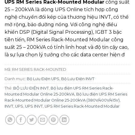
UPS RM Series Rack-Mounted Modular
công suất
25 – 200kVA là dòng UPS Online tích hợp công
nghệ chuyển đổi kép của thương hiệu INVT, có thể
mở rộng, bảo dưỡng nóng. Với công nghệ điều
khiển DSP (Digital Signal Processing), IGBT 3 bậc
tiên tiến, RM Series Rack-Mounted Modular công
suất 25 – 200kVA có tính linh hoạt và độ tin cậy cao,
là sự lựa chọn lý tưởng cho các data center hiện đ
Mã:
RM SERIES RACK-MOUNTED
Danh mục:
Bộ Lưu Điện UPS
,
Bộ Lưu Điện INVT
Thẻ:
BỘ LƯU ĐIỆN INVT
,
Bộ lưu điện UPS RM Series Rack-
Mounted Modular Online 25-200kVA
,
Bộ lưu điện UPS RM Series
Rack-Mounted Modular Online 25-200kVA (380V/400V/415V)
,
INVT
,
UPS
,
UPS INVT
,
UPS RM Series Rack-Mounted Modular