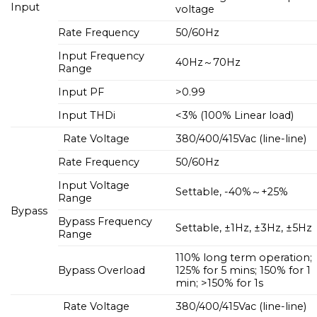
Input
voltage
Rate Frequency
50/60Hz
Input Frequency
40Hz～70Hz
Range
Input PF
>0.99
Input THDi
<3% (100% Linear load)
Rate Voltage
380/400/415Vac (line-line)
Rate Frequency
50/60Hz
Input Voltage
Settable, -40%～+25%
Range
Bypass
Bypass Frequency
Settable, ±1Hz, ±3Hz, ±5Hz
Range
110% long term operation;
Bypass Overload
125% for 5 mins; 150% for 1
min; >150% for 1s
Rate Voltage
380/400/415Vac (line-line)