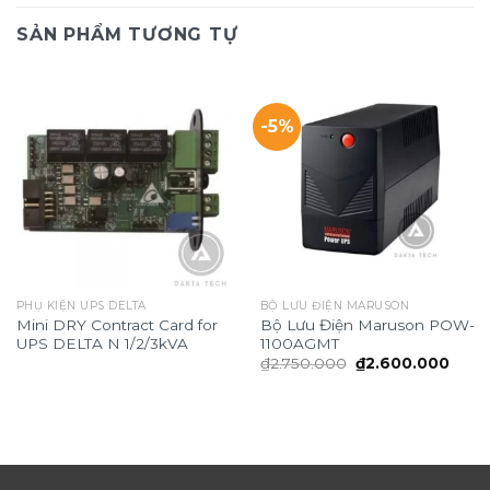
SẢN PHẨM TƯƠNG TỰ
-5%
PHỤ KIỆN UPS DELTA
BỘ LƯU ĐIỆN MARUSON
Mini DRY Contract Card for
Bộ Lưu Điện Maruson POW-
UPS DELTA N 1/2/3kVA
1100AGMT
Giá
Giá
₫
2.750.000
₫
2.600.000
gốc
hiện
là:
tại
₫2.750.000.
là:
₫2.6