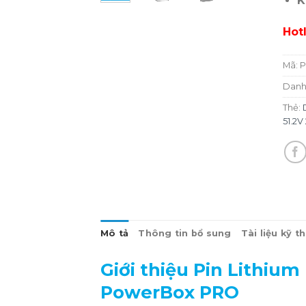
K
Hot
Mã:
P
Danh
Thẻ:
51.2
Mô tả
Thông tin bổ sung
Tài liệu kỹ t
Giới thiệu Pin Lithiu
PowerBox PRO