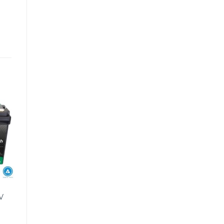
PIN LITHIUM
PIN LITHIUM
2V
Pin Lithium 12V 20Ah
Pin Lithium Saite 48V
Model V-LFP12V20Ah
100Ah