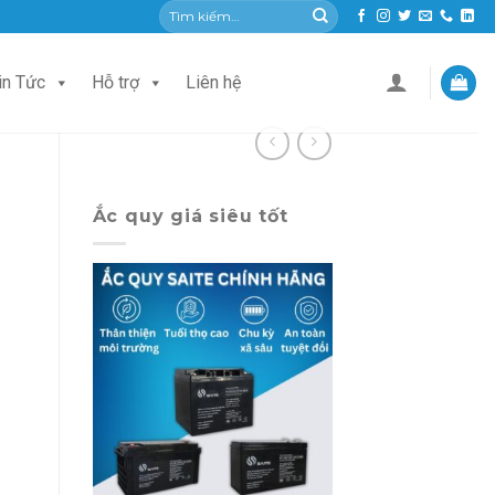
Tìm
kiếm:
in Tức
Hỗ trợ
Liên hệ
Ắc quy giá siêu tốt