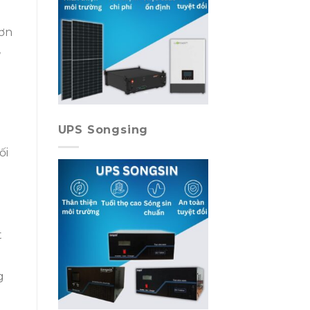
đơn
,
UPS Songsing
ối
t
g