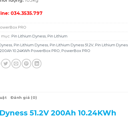
hối lượng:
103kg
line: 034.3535.797
owerBox PRO
 mục:
Pin Lithium Dyness
,
Pin Lithium
Dyness
,
Pin Lithium Dyness
,
Pin Lithium Dyness 51.2V
,
Pin Lithium Dynes
V 200Ah 10.24KWh PowerBox PRO
,
PowerBox PRO
huật
Đánh giá (0)
m Dyness 51.2V 200Ah 10.24KWh