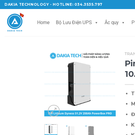
Skip
DAKIA TECHNOLOGY - HOTLINE: 034.3535.797
to
content
Home
Bộ Lưu Điện UPS
Ắc quy
P
TRA
Pi
1
T
M
Đ
K