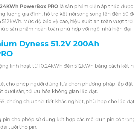
10.24KWh PowerBox PRO
là sản phẩm điện áp thấp được
ng lượng gia đình, hỗ trợ kết nối song song lên đến 50 
 512kWh. Mức độ bảo vệ cao, hiệu suất an toàn vượt trội
 giúp sản phẩm hoàn toàn phù hợp với ngôi nhà hiện đại.
thium Dyness 51.2V 200Ah
PRO
ng linh hoạt từ 10.24kWh đến 512kWh bằng cách kết n
h tế, cho phép người dùng lựa chọn phương pháp lắp đặt
 dưới sàn, tối ưu hóa không gian lắp đặt.
5, chống chịu thời tiết khắc nghiệt, phù hợp cho lắp đặ
 pin cho phép sử dụng kết hợp các mô-đun pin có trạn
ài tuổi thọ pin.