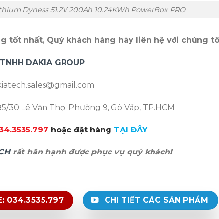
Lithium Dyness 51.2V 200Ah 10.24KWh PowerBox PRO
 tốt nhất, Quý khách hàng hãy liên hệ với chúng tô
 TNHH DAKIA GROUP
iatech.sales@gmail.com
5/30 Lê Văn Thọ, Phường 9, Gò Vấp, TP.HCM
034.3535.797
hoặc đặt hàng
TẠI ĐÂY
CH
rất hân hạnh được phục vụ quý khách!
: 034.3535.797
CHI TIẾT CÁC SẢN PHẨM