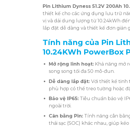
Pin Lithium Dyness 51.2V 200Ah 
thiết kế cho các ứng dụng lưu trữ nă
vị và dải dung lượng từ 10.24kWh đến
lắp đặt dễ dàng và thiết kế đơn giản
Tính năng của Pin Li
10.24KWh PowerBox 
Mở rộng linh hoạt:
Khả năng mở rộ
song song tối đa 50 mô-đun.
Dễ dàng lắp đặt:
Với thiết kế tin
phù hợp có thể treo tường hoặc đặt
Bảo vệ IP65:
Tiêu chuẩn bảo vệ IP6
ngoài trời.
Cân bằng Pin:
Tính năng cân bằng
thái sạc (SOC) khác nhau, giúp kéo d