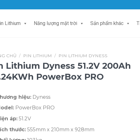
in Lithium
Năng lượng mặt trời
Sản phẩm khác
T
NG CHỦ
/
PIN LITHIUM
/
PIN LITHIUM DYNESS
n Lithium Dyness 51.2V 200Ah
0.24KWh PowerBox PRO
hương hiệu:
Dyness
odel
:
PowerBox PRO
iện áp:
51.2V
ích thước:
555mm x 210mm x 928mm