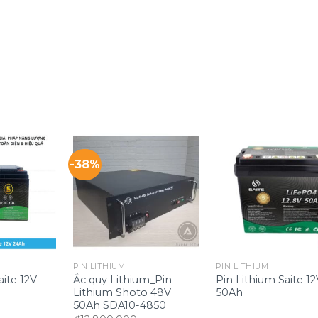
-38%
PIN LITHIUM
PIN LITHIUM
aite 12V
Ắc quy Lithium_Pin
Pin Lithium Saite 1
Lithium Shoto 48V
50Ah
50Ah SDA10-4850