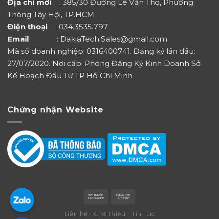
Địa chỉ mới
: 385/30 Đường Lê Văn Thọ, Phường
Thông Tây Hội, TP.HCM
Điện thoại
: 034.3535.797
Email
: DakiaTech.Sales@gmail.com
Mã số doanh nghiệp: 0316400741. Đăng ký lần đầu:
27/07/2020. Nơi cấp: Phòng Đăng Ký Kinh Doanh Sở
Kế Hoạch Đầu Tư TP Hồ Chí Minh
Chứng nhận Website
Liên hệ
Giới thiệu
Tin Tức