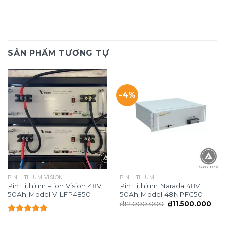
SẢN PHẨM TƯƠNG TỰ
-4%
PIN LITHIUM VISION
PIN LITHIUM
Pin Lithium – ion Vision 48V
Pin Lithium Narada 48V
50Ah Model V-LFP4850
50Ah Model 48NPFC50
Giá
Giá
₫
12.000.000
₫
11.500.000
gốc
hiệ
là:
tại
Được xếp
₫12.000.000.
là: