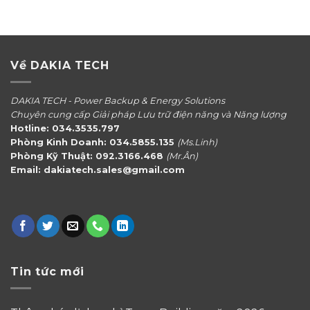
hạng
5.00
₫11
5 sao
Về DAKIA TECH
DAKIA TECH - Power Backup & Energy Solutions
Chuyên cung cấp Giải pháp Lưu trữ điện năng và Năng lượng
Hotline: 034.3535.797
Phòng Kinh Doanh: 034.5855.135
(Ms.Linh)
Phòng Kỹ Thuật: 092.3166.468
(Mr.Ân)
Email: dakiatech.sales@gmail.com
Tin tức mới