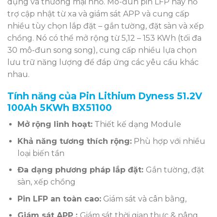
dụng và thương mại nhỏ. Mô-đun pin LFP này hỗ
trợ cập nhật từ xa và giám sát APP và cung cấp
nhiều tùy chọn lắp đặt – gắn tường, đặt sàn và xếp
chồng. Nó có thể mở rộng từ 5,12 – 153 KWh (tối đa
30 mô-đun song song), cung cấp nhiều lựa chọn
lưu trữ năng lượng để đáp ứng các yêu cầu khác
nhau.
Tính năng của Pin Lithium Dyness 51.2V
100Ah 5KWh BX51100
Mở rộng linh hoạt:
Thiết kế dạng Module
Khả năng tương thích rộng:
Phù hợp với nhiều
loại biến tần
Đa dạng phương pháp lắp đặt:
Gắn tường, đặt
sàn, xếp chồng
Pin LFP an toàn cao:
Giám sát và cân bằng,
Giám sát APP :
Giám sát thời gian thực & nâng