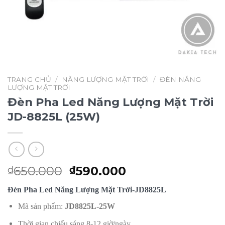
TRANG CHỦ
/
NĂNG LƯỢNG MẶT TRỜI
/
ĐÈN NĂNG
LƯỢNG MẶT TRỜI
Đèn Pha Led Năng Lượng Mặt Trời
JD-8825L (25W)
Giá
Giá
650.000
590.000
₫
₫
gốc
hiện
Đèn Pha Led Năng Lượng Mặt Trời-JD8825L
là:
tại
₫650.000.
là:
Mã sản phẩm:
JD8825L-25W
₫590.000.
Thời gian chiếu sáng 8-12 giờ/ngày