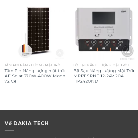
TẤM PIN NĂNG LƯỢNG MẶT TRỜI
BỘ SẠC NĂNG LƯỢNG MẶT TRỜI
Tấm Pin Năng lượng mặt trời
Bộ Sạc Năng Lượng Mặt Trời
AE Solar 370W-400W Mono
MPPT SRNE 12-24V 20A
72 Cell
HP2420ND
Về DAKIA TECH