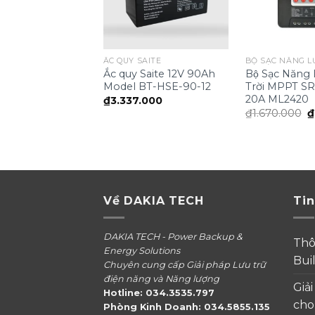
ẮC QUY SAITE
Ắc quy Saite 12V 90Ah
Bộ Sạc Năng 
Model BT-HSE-90-12
Trời MPPT S
20A ML2420
₫
3.337.000
G
₫
1.670.000
₫
g
là
₫
Về DAKIA TECH
Tin
DAKIA TECH - Power Backup &
Thô
Energy Solutions
Bui
Chuyên cung cấp Giải pháp Lưu trữ
điện năng và Năng lượng
Giả
Hotline: 034.3535.797
cho
Phòng Kinh Doanh: 034.5855.135