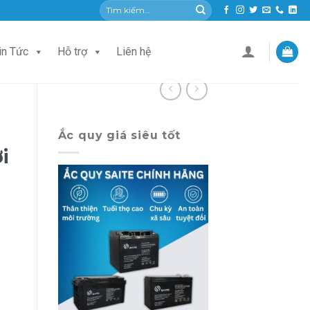
Tìm
kiếm:
in Tức
Hỗ trợ
Liên hệ
Ắc quy giá siêu tốt
i