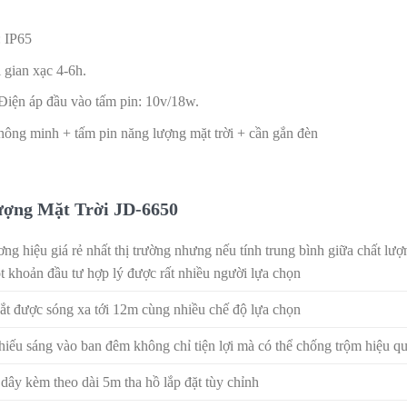
 IP65
gian xạc 4-6h.
 Điện áp đầu vào tấm pin: 10v/18w.
hông minh + tấm pin năng lượng mặt trời + cần gắn đèn
ượng Mặt Trời JD-6650
ơng hiệu giá rẻ nhất thị trường nhưng nếu tính trung bình giữa chất lượ
ột khoản đầu tư hợp lý được rất nhiều người lựa chọn
bắt được sóng xa tới 12m cùng nhiều chế độ lựa chọn
hiếu sáng vào ban đêm không chỉ tiện lợi mà có thể chống trộm hiệu q
ì dây kèm theo dài 5m tha hồ lắp đặt tùy chỉnh