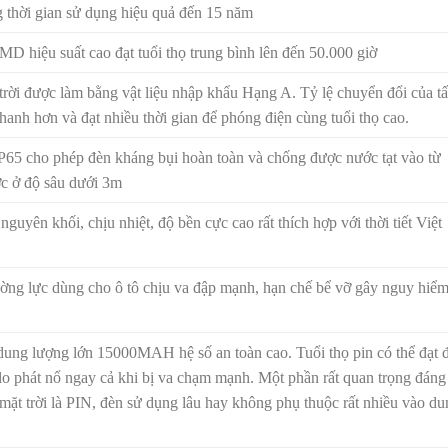
g thời gian sử dụng hiệu quả đến 15 năm
D hiệu suất cao đạt tuổi thọ trung bình lên đến 50.000 giờ
trời được làm bằng vật liệu nhập khẩu Hạng A. Tỷ lệ chuyển đổi của t
hanh hơn và đạt nhiều thời gian để phóng điện cùng tuổi thọ cao.
P65 cho phép đèn kháng bụi hoàn toàn và chống được nước tạt vào từ
ớc ở độ sâu dưới 3m
uyên khối, chịu nhiệt, độ bền cực cao rất thích hợp với thời tiết Việt
ờng lực dùng cho ô tô chịu va đập mạnh, hạn chế bể vỡ gây nguy hiể
 dung lượng lớn 15000MAH hệ số an toàn cao. Tuổi thọ pin có thể đạt 
lo phát nổ ngay cả khi bị va chạm mạnh. Một phần rất quan trọng đáng
mặt trời là PIN, đèn sử dụng lâu hay không phụ thuộc rất nhiều vào du