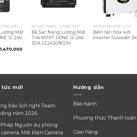
BỘ SẠC NĂNG LƯỢNG MẶT TRỜI
BỘ SẠC NĂNG LƯỢNG MẶT TRỜI
INVERTER HÒA LƯỚI
Lượng Mặt
Bộ Sạc Năng Lượng Mặt
Biến tần hòa lưới
RNE 12-24V
Trời MPPT SRNE 12-24V
inverter Growatt 3
30A LC2430N10H
iá
Giá
1.470.000
ốc
hiện
:
tại
1.670.000.
là:
₫1.470.000.
 tức mới
Hướng dẫn
Bảo hành
ng báo lịch nghỉ Team
lding năm 2026
Phương thức Thanh toá
i Pháp Nguồn dự phòng
Giao hàng
 camera. Mất Điện Camera