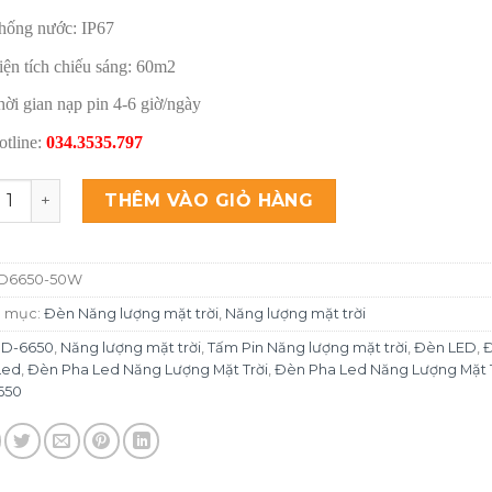
hống nước: IP67
iện tích chiếu sáng: 60m2
hời gian nạp pin 4-6 giờ/ngày
otline:
034.3535.797
Pha Led Năng Lượng Mặt Trời JD-6650 số lượng
THÊM VÀO GIỎ HÀNG
D6650-50W
 mục:
Đèn Năng lượng mặt trời
,
Năng lượng mặt trời
JD-6650
,
Năng lượng mặt trời
,
Tấm Pin Năng lượng mặt trời
,
Đèn LED
,
Led
,
Đèn Pha Led Năng Lượng Mặt Trời
,
Đèn Pha Led Năng Lượng Mặt T
650