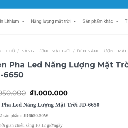
in Lithium
Năng lượng mặt trời
Sản phẩm khác
T
NG CHỦ
/
NĂNG LƯỢNG MẶT TRỜI
/
ĐÈN NĂNG LƯỢNG MẶT
n Pha Led Năng Lượng Mặt Trờ
-6650
Giá
Giá
.050.000
1.000.000
₫
gốc
hiện
 Pha Led Năng Lượng Mặt Trời JD-6650
là:
tại
₫1.050.000.
là:
ã sản phẩm:
JD6650-50W
₫1.000.000.
hời gian chiếu sáng 10-12 giờ/ngày