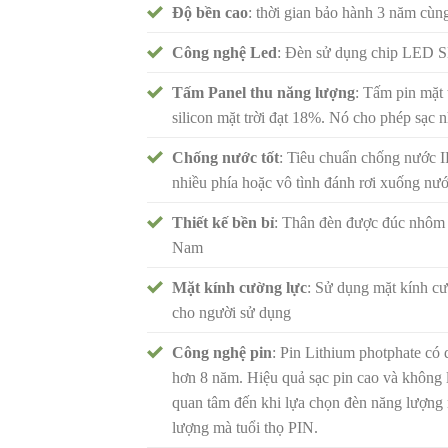
Độ bền cao
: thời gian bảo hành 3 năm cùn
Công nghệ Led
: Đèn sử dụng chip LED SM
Tấm Panel thu năng lượng
: Tấm pin mặt 
silicon mặt trời đạt 18%. Nó cho phép sạc n
Chống nước tốt
: Tiêu chuẩn chống nước I
nhiều phía hoặc vô tình đánh rơi xuống nư
Thiết kế bền bỉ
: Thân đèn được đúc nhôm ng
Nam
Mặt kính cường lực
: Sử dụng mặt kính cư
cho người sử dụng
Công nghệ pin
: Pin Lithium photphate có
hơn 8 năm. Hiệu quả sạc pin cao và không 
quan tâm đến khi lựa chọn đèn năng lượng 
lượng mà tuổi thọ PIN.