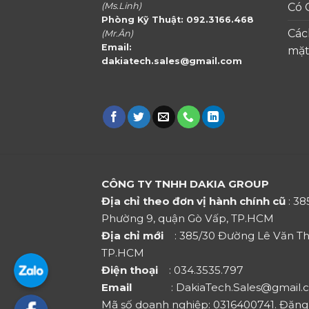
(Ms.Linh)
Có 
Phòng Kỹ Thuật: 092.3166.468
Các
(Mr.Ân)
Email:
mặt
dakiatech.sales@gmail.com
CÔNG TY TNHH DAKIA GROUP
Địa chỉ theo đơn vị hành chính cũ
: 3
Phường 9, quận Gò Vấp, TP.HCM
Địa chỉ mới
: 385/30 Đường Lê Văn Th
TP.HCM
Điện thoại
: 034.3535.797
Email
: DakiaTech.Sales@gmail.
Mã số doanh nghiệp: 0316400741. Đăng k