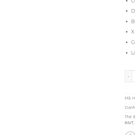
C
D
B
X
G
L
Bộ L
Mã:
H
Danh
Thẻ:
INVT