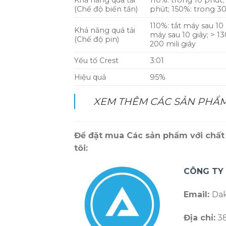
Khả năng quá tải
110%: trong 10 phút;
(Chế độ biến tần)
phút; 150%: trong 30
110%: tắt máy sau 10 
Khả năng quá tải
máy sau 10 giây; > 1
(Chế độ pin)
200 mili giây
Yếu tố Crest
3:01
Hiệu quả
95%
XEM THÊM CÁC SẢN PHẨM
Để đặt mua Các sản phẩm với chất 
tôi:
CÔNG TY
Email:
Dak
Địa chỉ:
38