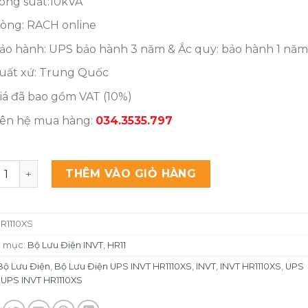
ông suất:10kVA
òng: RACH online
ảo hành: UPS bảo hành 3 năm & Ắc quy: bảo hành 1 năm
uất xứ: Trung Quốc
iá đã bao gồm VAT (10%)
iên hệ mua hàng:
034.3535.797
ưu Điện UPS INVT HR1110XS 10KVA/10KW số lượng
THÊM VÀO GIỎ HÀNG
R1110XS
 mục:
Bộ Lưu Điện INVT
,
HR11
Bộ Lưu Điện
,
Bộ Lưu Điện UPS INVT HR1110XS
,
INVT
,
INVT HR1110XS
,
UPS
,
UPS INVT HR1110XS