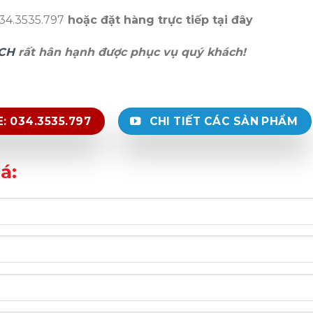
34.3535.797
hoặc đặt hàng trực tiếp tại đây
CH
rất hân hạnh được phục vụ quý khách!
: 034.3535.797
CHI TIẾT CÁC SẢN PHẨM
á: