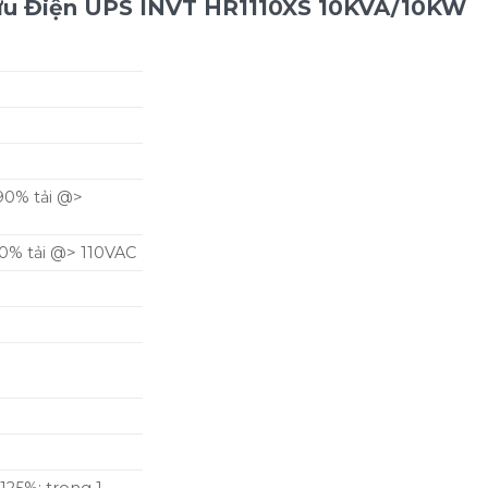
Lưu Điện UPS INVT HR1110XS 10KVA/10KW
90% tải @>
0% tải @> 110VAC