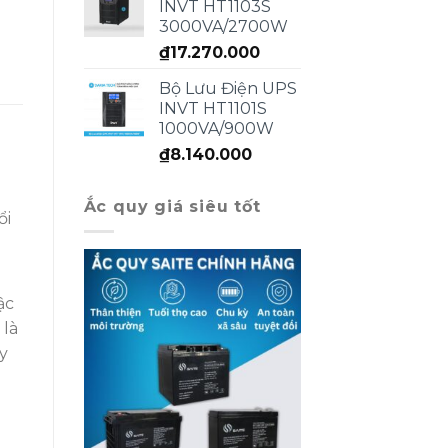
INVT HT1103S
3000VA/2700W
₫
17.270.000
Bộ Lưu Điện UPS
INVT HT1101S
1000VA/900W
₫
8.140.000
Ắc quy giá siêu tốt
ổi
ậc
 là
y