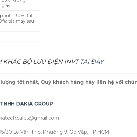
 125%: trong 1
 giây
phút; 130%: tắt
30%: tắt máy sau
 KHÁC BỘ LƯU ĐIỆN INVT
TẠI ĐÂY
lượng tốt nhất, Quý khách hàng hãy liên hệ với chú
 TNHH DAKIA GROUP
iatech.sales@gmail.com
5/30 Lê Văn Thọ, Phường 9, Gò Vấp, TP.HCM