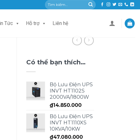
Tìm
kiếm:
in Tức
Hỗ trợ
Liên hệ
Có thể bạn thích…
Bộ Lưu Điện UPS
INVT HT1102S
2000VA/1800W
₫
14.850.000
Bộ Lưu Điện UPS
INVT HT1110XS
10KVA/10KW
₫
47.080.000