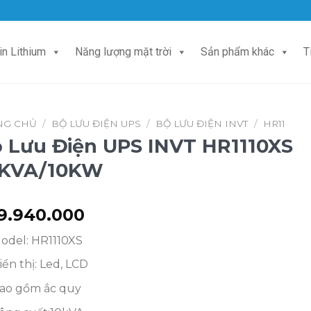
in Lithium
Năng lượng mặt trời
Sản phẩm khác
T
NG CHỦ
/
BỘ LƯU ĐIỆN UPS
/
BỘ LƯU ĐIỆN INVT
/
HR11
 Lưu Điện UPS INVT HR1110XS
0KVA/10KW
9.940.000
odel: HR1110XS
iển thị: Led, LCD
ao gồm ắc quy