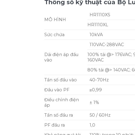
Thông số kỹ thuật của Bộ 
HR1110XS
MÔ HÌNH
HR1110XL
Sức chứa
10kVA
110VAC-288VAC
Dải điện áp đầu
100% tải @> 176VAC; 
vào
160VAC
80% tải @> 140VAC; 6
Tần số đầu vào
40-70Hz
Đầu vào PF
≥0,99
Điều chỉnh điện
± 1%
áp
Tần số đầu ra
50 / 60Hz
PF đầu ra
1,0