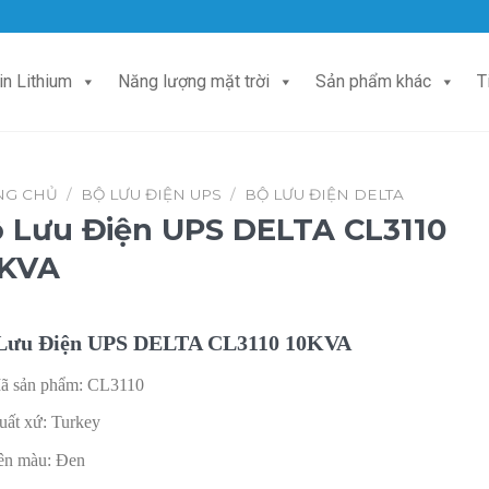
in Lithium
Năng lượng mặt trời
Sản phẩm khác
T
NG CHỦ
/
BỘ LƯU ĐIỆN UPS
/
BỘ LƯU ĐIỆN DELTA
 Lưu Điện UPS DELTA CL3110
0KVA
Lưu Điện UPS DELTA CL3110 10KVA
ã sản phẩm:
CL3110
uất xứ:
Turkey
ên màu:
Đen