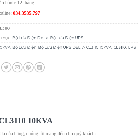
ảo hành:
12 tháng
otline:
034.3535.797
L3110
 mục:
Bộ Lưu Điện Delta
,
Bộ Lưu Điện UPS
10KVA
,
Bộ Lưu Điện
,
Bộ Lưu Điện UPS DELTA CL3110 10KVA
,
CL3110
,
UPS
a
 CL3110 10KVA
Delta của hãng, chúng tôi mang đến cho quý khách: