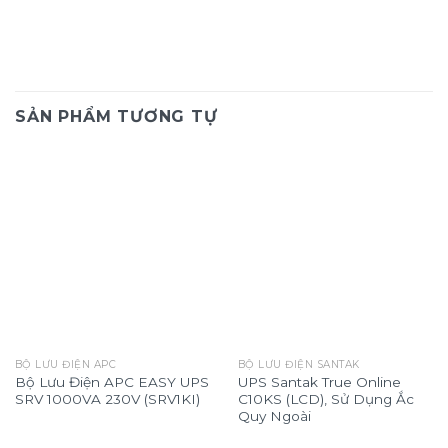
SẢN PHẨM TƯƠNG TỰ
BỘ LƯU ĐIỆN APC
BỘ LƯU ĐIỆN SANTAK
Bộ Lưu Điện APC EASY UPS
UPS Santak True Online
SRV 1000VA 230V (SRV1KI)
C10KS (LCD), Sử Dụng Ắc
Quy Ngoài