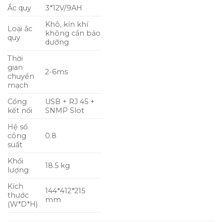
Ắc quy
3*12V/9AH
Khô, kín khí
Loại ắc
không cần bảo
quy
dưỡng
Thời
gian
2-6ms
chuyển
mạch
Cổng
USB + RJ 45 +
kết nối
SNMP Slot
Hệ số
công
0.8
suất
Khối
18.5 kg
lượng
Kích
144*412*215
thước
mm
(W*D*H)