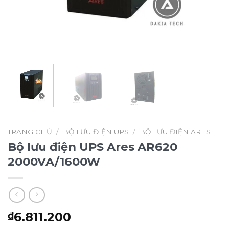
TRANG CHỦ
/
BỘ LƯU ĐIỆN UPS
/
BỘ LƯU ĐIỆN ARES
Bộ lưu điện UPS Ares AR620
2000VA/1600W
6.811.200
₫