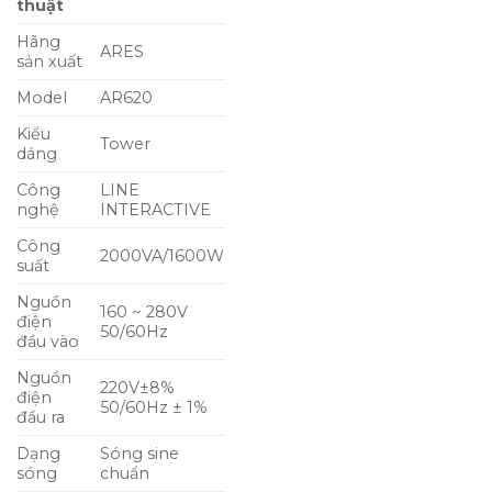
thuật
Hãng
ARES
sản xuất
Model
AR620
Kiểu
Tower
dáng
Công
LINE
nghệ
INTERACTIVE
Công
2000VA/1600W
suất
Nguồn
160 ~ 280V
điện
50/60Hz
đầu vào
Nguồn
220V±8%
điện
50/60Hz ± 1%
đầu ra
Dạng
Sóng sine
sóng
chuẩn