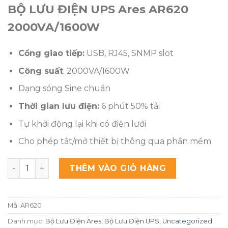
BỘ LƯU ĐIỆN UPS Ares AR620
2000VA/1600W
Cổng giao tiếp:
USB, RJ45, SNMP slot
Công suất
: 2000VA/1600W
Dạng sóng Sine chuẩn
Thời gian lưu điện:
6 phút 50% tải
Tự khởi động lại khi có điện lưới
Cho phép tắt/mở thiết bị thông qua phần mềm
Bộ lưu điện UPS Ares AR620 2000VA/1600W số lượng
THÊM VÀO GIỎ HÀNG
Mã:
AR620
Danh mục:
Bộ Lưu Điện Ares
,
Bộ Lưu Điện UPS
,
Uncategorized