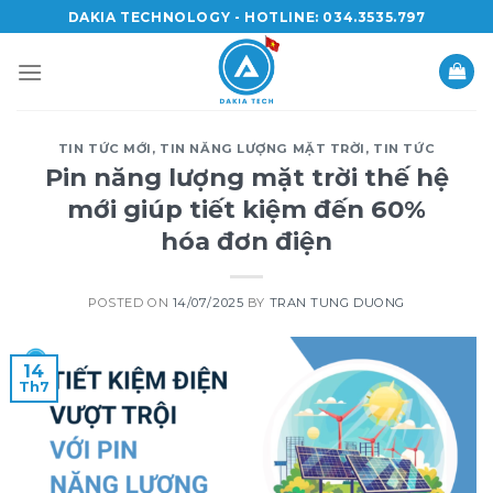
Skip
DAKIA TECHNOLOGY - HOTLINE: 034.3535.797
to
content
TIN TỨC MỚI
,
TIN NĂNG LƯỢNG MẶT TRỜI
,
TIN TỨC
Pin năng lượng mặt trời thế hệ
mới giúp tiết kiệm đến 60%
hóa đơn điện
POSTED ON
14/07/2025
BY
TRAN TUNG DUONG
14
Th7