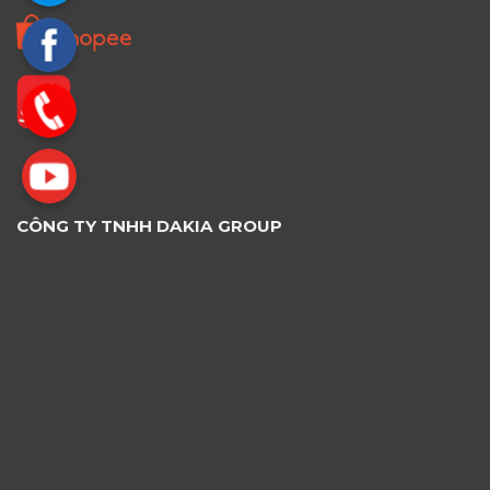
CÔNG TY TNHH DAKIA GROUP
Địa chỉ theo đơn vị hành chính cũ
: 385/30 Đường Lê
Văn Thọ, Phường 9, quận Gò Vấp, TP.HCM
Địa chỉ mới
: 385/30 Đường Lê Văn Thọ, Phường
Thông Tây Hội, TP.HCM
Điện thoại
: 034.3535.797
Email
: DakiaTech.Sales@gmail.com
Mã số doanh nghiệp: 0316400741. Đăng ký lần đầu:
27/07/2020. Nơi cấp: Phòng Đăng Ký Kinh Doanh Sở
Kế Hoạch Đầu Tư TP Hồ Chí Minh