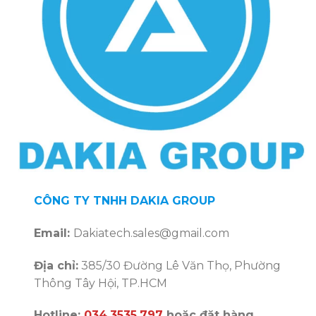
CÔNG TY TNHH DAKIA GROUP
Email:
Dakiatech.sales@gmail.com
Địa chỉ:
385/30 Đường Lê Văn Thọ, Phường
Thông Tây Hội, TP.HCM
Hotline:
034.3535.797
hoặc đặt hàng