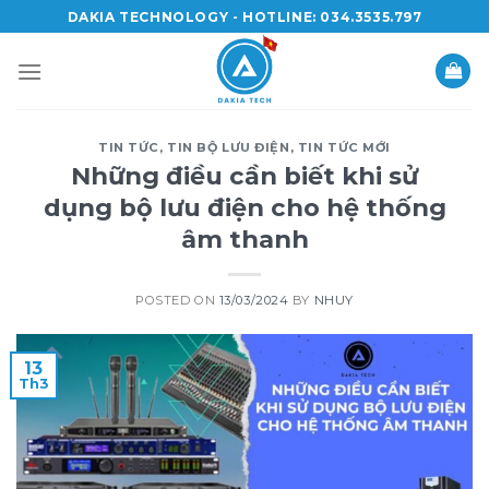
Skip
DAKIA TECHNOLOGY - HOTLINE: 034.3535.797
to
content
TIN TỨC
,
TIN BỘ LƯU ĐIỆN
,
TIN TỨC MỚI
Những điều cần biết khi sử
dụng bộ lưu điện cho hệ thống
âm thanh
POSTED ON
13/03/2024
BY
NHUY
13
Th3