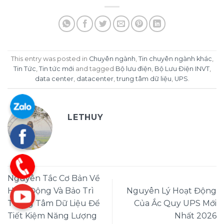
This entry was posted in
Chuyên ngành
,
Tin chuyên ngành khác
,
Tin Tức
,
Tin tức mới
and tagged
Bộ lưu điện
,
Bộ Lưu Điện INVT
,
data center
,
datacenter
,
trung tâm dữ liệu
,
UPS
.
LETHUY
Nguyên Tắc Cơ Bản Về
Hoạt Động Và Bảo Trì
Nguyên Lý Hoạt Động
Trung Tâm Dữ Liệu Để
Của Ắc Quy UPS Mới
Tiết Kiệm Năng Lượng
Nhất 2026