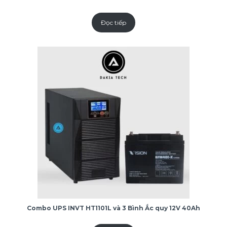
Đọc tiếp
Combo UPS INVT HT1101L và 3 Bình Ắc quy 12V 40Ah