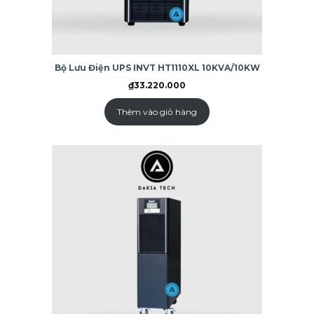
Bộ Lưu Điện UPS INVT HT1110XL 10KVA/10KW
₫
33.220.000
Thêm vào giỏ hàng