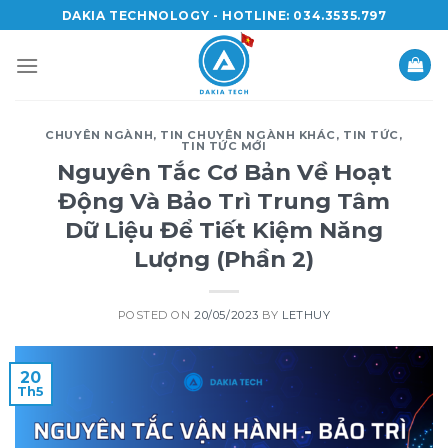
Skip
DAKIA TECHNOLOGY - HOTLINE: 034.3535.797
to
content
CHUYÊN NGÀNH
,
TIN CHUYÊN NGÀNH KHÁC
,
TIN TỨC
,
TIN TỨC MỚI
Nguyên Tắc Cơ Bản Về Hoạt
Động Và Bảo Trì Trung Tâm
Dữ Liệu Để Tiết Kiệm Năng
Lượng (Phần 2)
POSTED ON
20/05/2023
BY
LETHUY
20
Th5