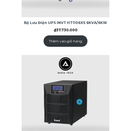
Bộ Lưu Điện UPS INVT HT1106XS 6KVA/6KW
₫
37.730.000
Thêm vào giỏ hàng