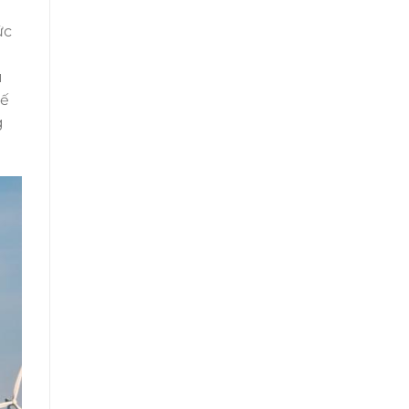
ức
u
hế
g