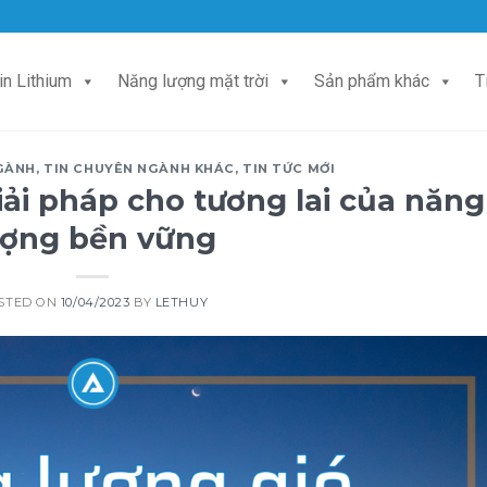
in Lithium
Năng lượng mặt trời
Sản phẩm khác
T
GÀNH
,
TIN CHUYÊN NGÀNH KHÁC
,
TIN TỨC MỚI
iải pháp cho tương lai của năng
ượng bền vững
STED ON
10/04/2023
BY
LETHUY