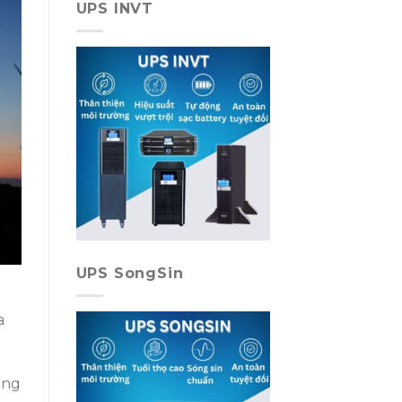
UPS INVT
UPS SongSin
a
ăng