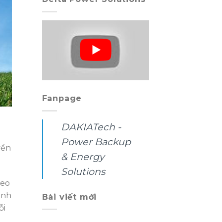
Fanpage
DAKIATech -
Power Backup
yển
& Energy
Solutions
heo
ành
Bài viết mới
ỗi