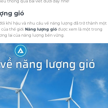
ểu thông qua bài viết dưới đây nhé!
ượng gió
đổi khí hậu và nhu cầu về năng lượng đã trở thành một
của thế giới.
Năng lượng gió
được xem là một trong
ương lai của năng lượng bền vững.