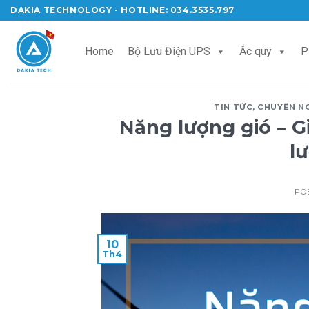
Skip
DAKIA TECHNOLOGY - HOTLINE: 034.3535.797
to
content
Home
Bộ Lưu Điện UPS
Ắc quy
P
TIN TỨC
,
CHUYÊN N
Năng lượng gió – G
l
PO
10
Th4