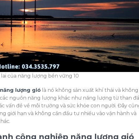
 lai của năng lượng bền vững 10
năng lượng gió
là nó không sản xuất khí thải và không
i các nguồn năng lượng khác như năng lượng từ than đá
các vấn đề về môi trường và sức khỏe con người. Đây cũn
ng giới hạn và không cần đầu tư nhiều vào vận hành và
khác.
gành công nghiệp năng lượng gió