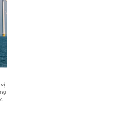
 vị
ồng
ặc