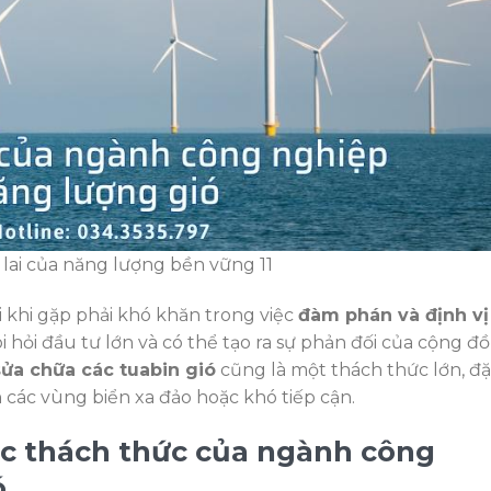
 lai của năng lượng bền vững 11
i khi gặp phải khó khăn trong việc
đàm phán và định vị
i hỏi đầu tư lớn và có thể tạo ra sự phản đối của cộng đ
 sửa chữa các tuabin gió
cũng là một thách thức lớn, đ
 các vùng biển xa đảo hoặc khó tiếp cận.
ục thách thức của ngành công
ó