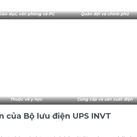
Giáo dục, văn phòng và PC
Quân đội và chính phủ
Thuộc về y học
Cung cấp và sản xuất điện
ện của Bộ lưu điện UPS INVT