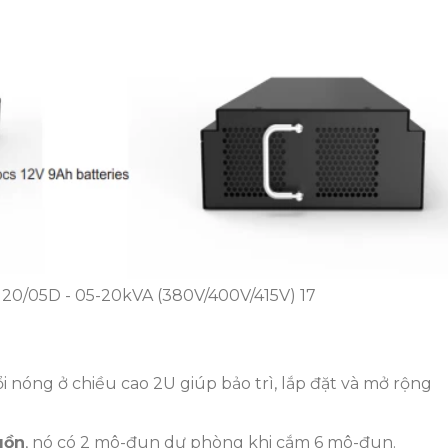
120/05D - 05-20kVA (380V/400V/415V) 17
 nóng ở chiều cao 2U giúp bảo trì, lắp đặt và mở rộng
uồn
, nó có 2 mô-đun dự phòng khi cắm 6 mô-đun.