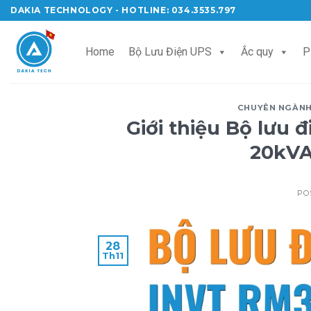
Skip
DAKIA TECHNOLOGY - HOTLINE: 034.3535.797
to
content
Home
Bộ Lưu Điện UPS
Ắc quy
P
CHUYÊN NGÀN
Giới thiệu Bộ lưu 
20kVA
PO
28
Th11