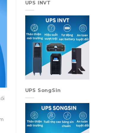
UPS INVT
UPS SongSin
ối
ảm