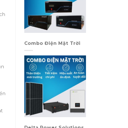
ích
Combo Điện Mặt Trời
un
iển
ạt
Delta Power Solutions