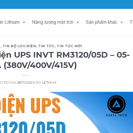
in Lithium
Năng lượng mặt trời
Sản phẩm khác
T
H
,
TIN BỘ LƯU ĐIỆN
,
TIN TỨC
,
TIN TỨC MỚI
điện UPS INVT RM3120/05D – 05-
 (380V/400V/415V)
STED ON
28/11/2022
BY
LETHUY