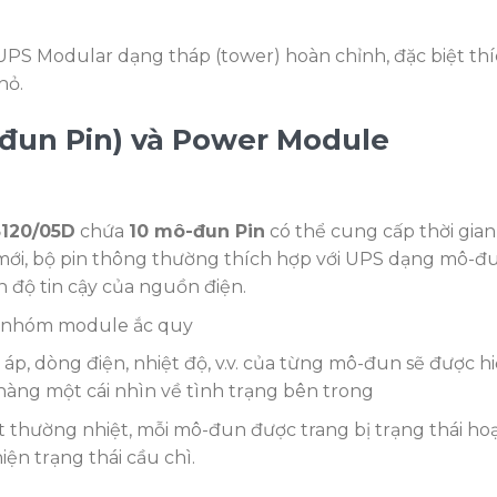
PS Modular dạng tháp (tower) hoàn chỉnh, đặc biệt th
hỏ.
-đun Pin) và Power Module
3120/05D
chứa
10 mô-đun Pin
có thể cung cấp thời gian
mới, bộ pin thông thường thích hợp với UPS dạng mô-đ
n độ tin cậy của nguồn điện.
 9 nhóm module ắc quy
n áp, dòng điện, nhiệt độ, v.v. của từng mô-đun sẽ được h
hàng một cái nhìn về tình trạng bên trong
t thường nhiệt, mỗi mô-đun được trang bị trạng thái ho
ện trạng thái cầu chì.