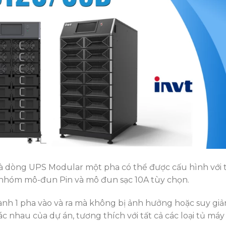
à dòng UPS Modular một pha có thể được cấu hình với t
 nhóm mô-đun Pin và mô đun sạc 10A tùy chọn.
hành 1 pha vào và ra mà không bị ảnh hưởng hoặc suy gi
 nhau của dự án, tương thích với tất cả các loại tủ máy