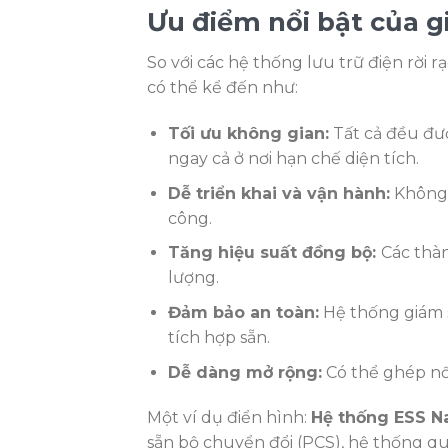
Ưu điểm nổi bật của gi
So với các hệ thống lưu trữ điện rời rạ
có thể kể đến như:
Tối ưu không gian:
Tất cả đều đượ
ngay cả ở nơi hạn chế diện tích.
Dễ triển khai và vận hành:
Không c
công.
Tăng hiệu suất đồng bộ:
Các thà
lượng.
Đảm bảo an toàn:
Hệ thống giám s
tích hợp sẵn.
Dễ dàng mở rộng:
Có thể ghép nố
Một ví dụ điển hình:
Hệ thống ESS N
sẵn bộ chuyển đổi (PCS), hệ thống q