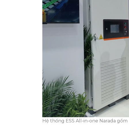
Hệ thống ESS All-in-one Narada gồm m