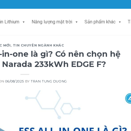
in Lithium
Năng lượng mặt trời
Sản phẩm khác
T
C MỚI
,
TIN CHUYÊN NGÀNH KHÁC
-in-one là gì? Có nên chọn hệ
ữ Narada 233kWh EDGE F?
 ON
06/08/2025
BY
TRAN TUNG DUONG