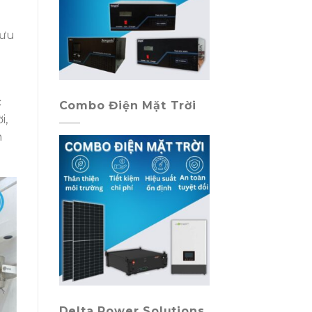
lưu
c
Combo Điện Mặt Trời
i,
n
Delta Power Solutions