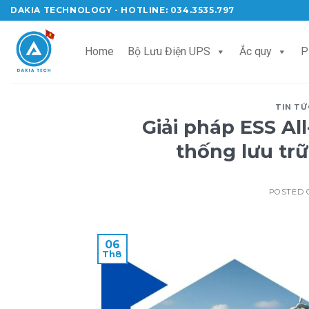
Skip
DAKIA TECHNOLOGY - HOTLINE: 034.3535.797
to
content
Home
Bộ Lưu Điện UPS
Ắc quy
P
TIN TỨ
Giải pháp ESS All
thống lưu tr
POSTED
06
Th8