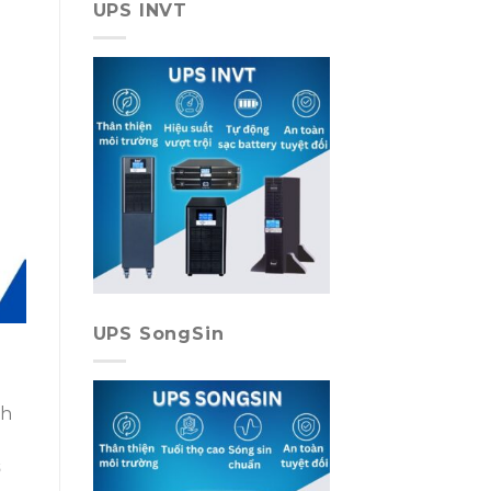
UPS INVT
UPS SongSin
ch
ợ