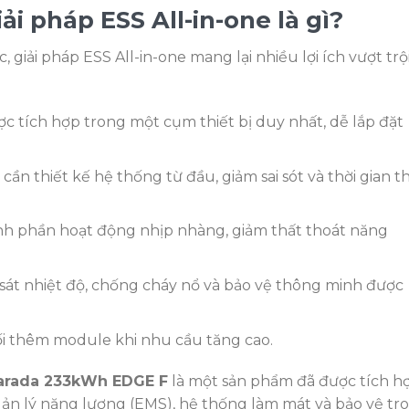
ải pháp ESS All-in-one là gì?
c, giải pháp ESS All-in-one mang lại nhiều lợi ích vượt trộ
c tích hợp trong một cụm thiết bị duy nhất, dễ lắp đặt
ần thiết kế hệ thống từ đầu, giảm sai sót và thời gian th
nh phần hoạt động nhịp nhàng, giảm thất thoát năng
át nhiệt độ, chống cháy nổ và bảo vệ thông minh được
i thêm module khi nhu cầu tăng cao.
arada 233kWh EDGE F
là một sản phẩm đã được tích h
uản lý năng lượng (EMS), hệ thống làm mát và bảo vệ tr