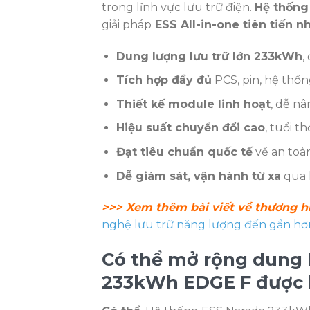
trong lĩnh vực lưu trữ điện.
Hệ thống
giải pháp
ESS All-in-one tiên tiến n
Dung lượng lưu trữ lớn 233kWh
,
Tích hợp đầy đủ
PCS, pin, hệ thốn
Thiết kế module linh hoạt
, dễ n
Hiệu suất chuyển đổi cao
, tuổi t
Đạt tiêu chuẩn quốc tế
về an toàn
Dễ giám sát, vận hành từ xa
qua 
>>> Xem thêm bài viết về thương hi
nghệ lưu trữ năng lượng đến gần hơn
Có thể mở rộng dung 
233kWh EDGE F được