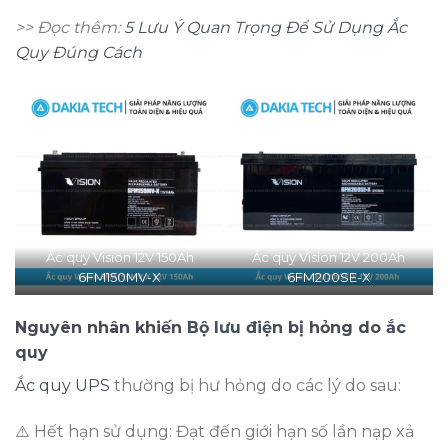
>> Đọc thêm:
5 Lưu Ý Quan Trọng Để Sử Dụng Ắc
Quy Đúng Cách
Ắc quy Vision 12V 150Ah
Ắc quy Vision 12V 200Ah
6FM150MV-X
6FM200SE-X
Nguyên nhân khiến
Bộ lưu điện
bị hỏng do ắc
quy
Ắc quy UPS
thường bị hư hỏng do các lý do sau:
⚠️ Hết hạn sử dụng: Đạt đến giới hạn số lần nạp xả