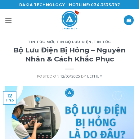
Skip
DAKIA TECHNOLOGY - HOTLINE: 034.3535.797
to
content
TIN TỨC MỚI
,
TIN BỘ LƯU ĐIỆN
,
TIN TỨC
Bộ Lưu Điện Bị Hỏng – Nguyên
Nhân & Cách Khắc Phục
POSTED ON
12/03/2025
BY
LETHUY
12
Th3