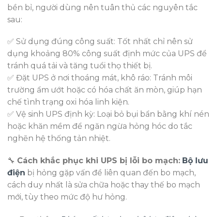
bền bỉ, người dùng nên tuân thủ các nguyên tắc
sau:
✅ Sử dụng đúng công suất: Tốt nhất chỉ nên sử
dụng khoảng 80% công suất định mức của UPS để
tránh quá tải và tăng tuổi thọ thiết bị.
✅ Đặt UPS ở nơi thoáng mát, khô ráo: Tránh môi
trường ẩm ướt hoặc có hóa chất ăn mòn, giúp hạn
chế tình trạng oxi hóa linh kiện.
✅ Vệ sinh UPS định kỳ: Loại bỏ bụi bẩn bằng khí nén
hoặc khăn mềm để ngăn ngừa hỏng hóc do tắc
nghẽn hệ thống tản nhiệt.
🔧
Cách khắc phục khi UPS bị lỗi bo mạch:
Bộ lưu
điện
bị hỏng gặp vấn đề liên quan đến bo mạch,
cách duy nhất là sửa chữa hoặc thay thế bo mạch
mới, tùy theo mức độ hư hỏng.