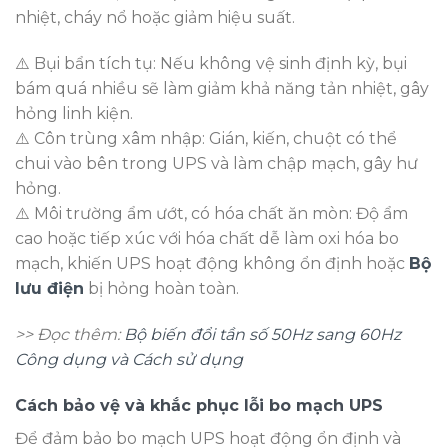
nhiệt, cháy nổ hoặc giảm hiệu suất.
⚠️ Bụi bẩn tích tụ: Nếu không vệ sinh định kỳ, bụi
bám quá nhiều sẽ làm giảm khả năng tản nhiệt, gây
hỏng linh kiện.
⚠️ Côn trùng xâm nhập: Gián, kiến, chuột có thể
chui vào bên trong UPS và làm chập mạch, gây hư
hỏng.
⚠️ Môi trường ẩm ướt, có hóa chất ăn mòn: Độ ẩm
cao hoặc tiếp xúc với hóa chất dễ làm oxi hóa bo
mạch, khiến UPS hoạt động không ổn định hoặc
Bộ
lưu điện
bị hỏng hoàn toàn.
>> Đọc thêm:
Bộ biến đổi tần số 50Hz sang 60Hz
Công dụng và Cách sử dụng
Cách bảo vệ và khắc phục lỗi bo mạch UPS
Để đảm bảo bo mạch UPS hoạt động ổn định và