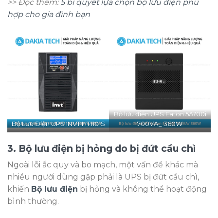
>> Đọc thêm:
5 bí quyết lựa chọn bộ lưu điện phù
hợp cho gia đình bạn
Bộ lưu điện UPS Eaton 5A700i
Bộ Lưu Điện UPS INVT HT1101S
700VA_ 360W
3. Bộ lưu điện bị hỏng do bị đứt cầu chì
Ngoài lỗi ắc quy và bo mạch, một vấn đề khác mà
nhiều người dùng gặp phải là UPS bị đứt cầu chì,
khiến
Bộ lưu điện
bị hỏng và không thể hoạt động
bình thường.