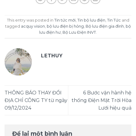
This entry was posted in
Tin tức mới
,
Tin bộ lưu điện
,
Tin Tức
and
tagged
acquy vision
,
bộ lưu điện bị hỏng
,
Bộ lưu điện gia đình
,
bộ
lưu điện hư
,
Bộ Lưu Điện INVT
.
LETHUY
THÔNG BÁO THAY ĐỔI
6 Bước vận hành hệ
ĐỊA CHỈ CÔNG TY từ ngày
thống Điện Mặt Trời Hòa
09/12/2024
Lưới hiệu quả
Để lại một bình luận