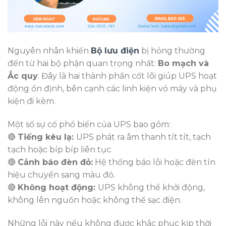
Nguyên nhân khiến
Bộ lưu điện
bị hỏng thường
đến từ hai bộ phận quan trọng nhất:
Bo mạch và
Ắc quy
. Đây là hai thành phần cốt lõi giúp UPS hoạt
động ổn định, bên cạnh các linh kiện vỏ máy và phụ
kiện đi kèm.
Một số sự cố phổ biến của UPS bao gồm:
🔴
Tiếng kêu lạ:
UPS phát ra âm thanh tít tít, tạch
tạch hoặc bíp bíp liên tục.
🔴
Cảnh báo đèn đỏ:
Hệ thống báo lỗi hoặc đèn tín
hiệu chuyển sang màu đỏ.
🔴
Không hoạt động:
UPS không thể khởi động,
không lên nguồn hoặc không thể sạc điện.
Những lỗi này nếu không được khắc phục kịp thời