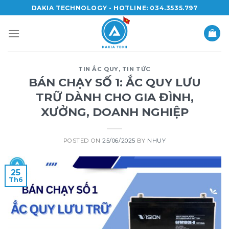
Skip
DAKIA TECHNOLOGY - HOTLINE: 034.3535.797
to
content
TIN ẮC QUY
,
TIN TỨC
BÁN CHẠY SỐ 1: ẮC QUY LƯU
TRỮ DÀNH CHO GIA ĐÌNH,
XƯỞNG, DOANH NGHIỆP
POSTED ON
25/06/2025
BY
NHUY
25
Th6