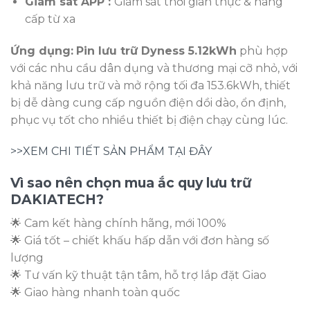
Giám sát APP :
Giám sát thời gian thực & nâng
cấp từ xa
Ứng dụng:
Pin lưu trữ Dyness 5.12kWh
phù hợp
với các nhu cầu dân dụng và thương mại cỡ nhỏ, với
khả năng lưu trữ và mở rộng tối đa 153.6kWh, thiết
bị dễ dàng cung cấp nguồn điện dồi dào, ổn định,
phục vụ tốt cho nhiều thiết bị điện chạy cùng lúc.
>>XEM CHI TIẾT SẢN PHẨM TẠI ĐÂY
Vì sao nên chọn mua ắc quy lưu trữ
DAKIATECH?
🌟 Cam kết hàng chính hãng, mới 100%
🌟 Giá tốt – chiết khấu hấp dẫn với đơn hàng số
lượng
🌟 Tư vấn kỹ thuật tận tâm, hỗ trợ lắp đặt Giao
🌟 Giao hàng nhanh toàn quốc