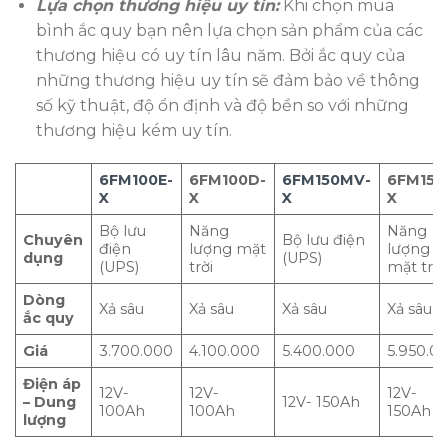
Lựa chọn thương hiệu uy tín:
Khi chọn mua
bình ắc quy bạn nên lựa chọn sản phẩm của các
thương hiệu có uy tín lâu năm. Bởi ắc quy của
những thương hiệu uy tín sẽ đảm bảo về thông
số kỹ thuật, độ ổn định và độ bền so với những
thương hiệu kém uy tín.
6FM100E-
6FM100D-
6FM150MV-
6FM150
X
X
X
X
Bộ lưu
Năng
Năng
Chuyên
Bộ lưu điện
điện
lượng mặt
lượng
dụng
(UPS)
(UPS)
trời
mặt trời
Dòng
Xả sâu
Xả sâu
Xả sâu
Xả sâu
ắc quy
Giá
3.700.000
4.100.000
5.400.000
5.950.0
Điện áp
12V-
12V-
12V-
– Dung
12V- 150Ah
100Ah
100Ah
150Ah
lượng