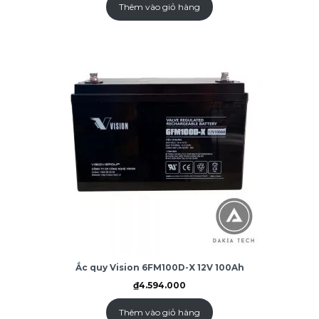
₫7.800.000.
là:
Thêm vào giỏ hàng
₫6.699.000.
Ắc quy Vision 6FM100D-X 12V 100Ah
₫
4.594.000
Thêm vào giỏ hàng