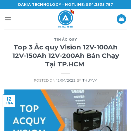
Skip
DAKIA TECHNOLOGY - HOTLINE: 034.3535.797
to
content
TIN ẮC QUY
Top 3 Ắc quy Vision 12V-100Ah
12V-150Ah 12V-200Ah Bán Chạy
Tại TP.HCM
POSTED ON
12/04/2022
BY
THUYVY
12
Th4