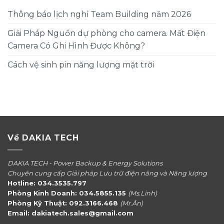
Thông báo lịch nghỉ Team Building năm 2026
Giải Pháp Nguồn dự phòng cho camera. Mất Điện
Camera Có Ghi Hình Được Không?
Cách vệ sinh pin năng lượng mặt trời
Về DAKIA TECH
DAKIA TECH - Power Backup & Energy Solutions
Chuyên cung cấp Giải pháp Lưu trữ điện năng và Năng lượng
Hotline: 034.3535.797
Phòng Kinh Doanh: 034.5855.135
(Ms.Linh)
Phòng Kỹ Thuật: 092.3166.468
(Mr.Ân)
Email: dakiatech.sales@gmail.com