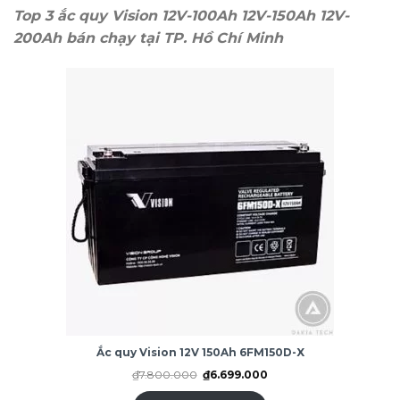
Top 3 ắc quy Vision 12V-100Ah 12V-150Ah 12V-
200Ah bán chạy tại TP. Hồ Chí Minh
Ắc quy Vision 12V 150Ah 6FM150D-X
Giá
Giá
₫
7.800.000
₫
6.699.000
gốc
hiện
là:
tại