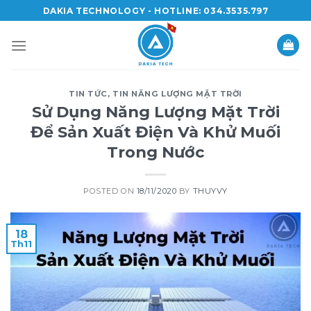
Skip
DAKIA TECHNOLOGY - HOTLINE: 034.3535.797
to
content
TIN TỨC
,
TIN NĂNG LƯỢNG MẶT TRỜI
Sử Dụng Năng Lượng Mặt Trời
Để Sản Xuất Điện Và Khử Muối
Trong Nước
POSTED ON
18/11/2020
BY
THUYVY
18
Th11