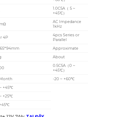
1.0C
5
A
（
5 ~
A
+45
℃
）
AC Impedance
0m
Ω
1kHz
4pcs Series or
or 4P
Parallel
* 65*94mm
Approximate
g
About
0.5C
5
A
（
0 ~
00
+45
℃
）
 Month
-20 ~ +60
℃
~ +45
℃
~ +25
℃
+45
℃
ite 12V 7Ah:
TẠI ĐÂY