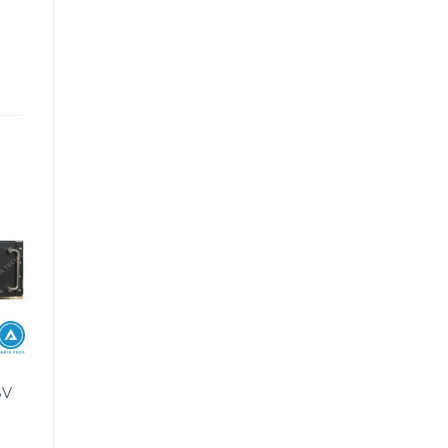
PIN LITHIUM
PIN LITHIUM SAITE
8V
Pin Lithium Saite 48V
Pin Lithium Saite 12V
50Ah
10Ah