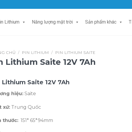
in Lithium
Năng lượng mặt trời
Sản phẩm khác
T
NG CHỦ
/
PIN LITHIUM
/
PIN LITHIUM SAITE
n Lithium Saite 12V 7Ah
 Lithium Saite 12V 7Ah
ơng hiệu:
Saite
t xứ:
Trung Quốc
h thước:
151* 65*94mm