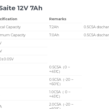
Saite 12V 7Ah
cification
Remarks
cal Capacity
7.2Ah
0.5C
5
A discha
imum Capacity
7.0Ah
0.5C
5
A discha
V
0V
60±0.05V
0.5C
5
A
（
0 ~
+45
℃
）
0.5C
5
A
（
-20 ~
+60
℃
）
1.0C
5
A
（
0 ~
A
+45
℃
）
2.0C
5
A
（
-20 ~
A
+60
℃
）