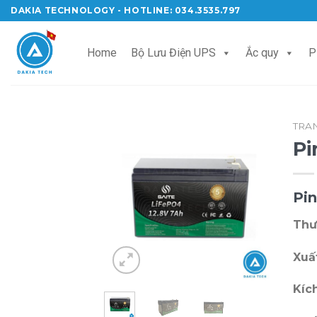
Skip
DAKIA TECHNOLOGY - HOTLINE: 034.3535.797
to
content
Home
Bộ Lưu Điện UPS
Ắc quy
P
TRA
Pi
Pin
Thư
Xuấ
Kíc