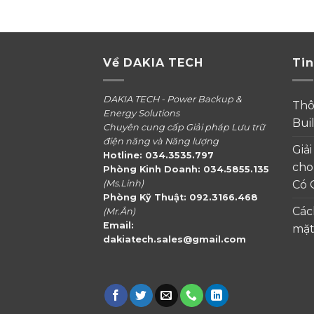
Về DAKIA TECH
Tin
DAKIA TECH - Power Backup &
Thô
Energy Solutions
Bui
Chuyên cung cấp Giải pháp Lưu trữ
điện năng và Năng lượng
Giả
Hotline: 034.3535.797
cho
Phòng Kinh Doanh: 034.5855.135
(Ms.Linh)
Có 
Phòng Kỹ Thuật: 092.3166.468
Các
(Mr.Ân)
Email:
mặt
dakiatech.sales@gmail.com