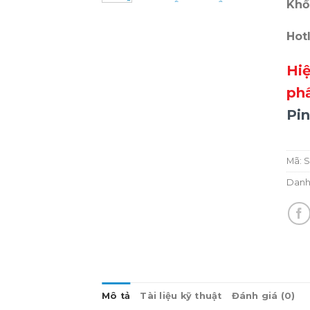
Khố
Hot
Hi
ph
Pi
Mã:
S
Danh
Mô tả
Tài liệu kỹ thuật
Đánh giá (0)