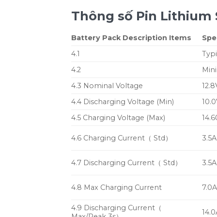
Thông số Pin Lithium 
Battery Pack Description Items
Spe
4.1
Typi
4.2
Min
4.3 Nominal Voltage
12.8
4.4 Discharging Voltage (Min)
10.
4.5 Charging Voltage (Max)
14.
4.6 Charging Current
（
Std
）
3.5A
4.7 Discharging Current
（
Std
）
3.5A
4.8 Max Charging Current
7.0
4.9 Discharging Current
（
14.0
Max/Peak 3s
）