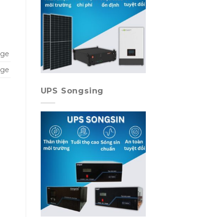
rge
rge
UPS Songsing