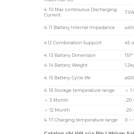
4. 10 Max continuous Discharging
7.0
Current
4. 11 Battery Internal Impedance
≤4
4.12 Combination Support
4S 
4. 13 Battery Dimension
151
4. 14 Battery Weight
1.2k
4. 15 Battery Cycle life
≥60
4. 16 Storage temperature range
＜
1
＜
3 Month
-20 
＜
12 Month
-20 
4. 17 Charging temperature range
0 ~ 
Catalog chi tiết của Pin Lithium Sa