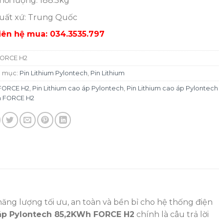
hối lượng: 188.5kg
uất xứ: Trung Quốc
iên hệ mua: 034.3535.797
ORCE H2
 mục:
Pin Lithium Pylontech
,
Pin Lithium
FORCE H2
,
Pin Lithium cao áp Pylontech
,
Pin Lithium cao áp Pylontech
 FORCE H2
ăng lượng tối ưu, an toàn và bền bỉ cho hệ thống điện
 áp Pylontech 85,2KWh FORCE H2
chính là câu trả lời