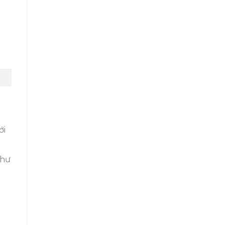
ới
như