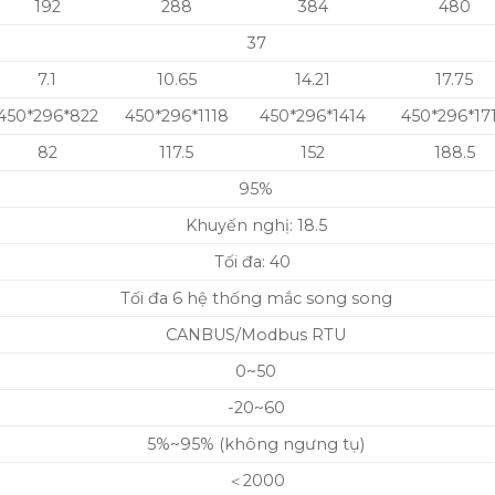
192
288
384
480
37
7.1
10.65
14.21
17.75
450*296*822
450*296*1118
450*296*1414
450*296*17
82
117.5
152
188.5
95%
Khuyến nghị: 18.5
Tối đa: 40
Tối đa 6 hệ thống mắc song song
CANBUS/Modbus RTU
0~50
-20~60
5%~95% (không ngưng tụ)
＜2000