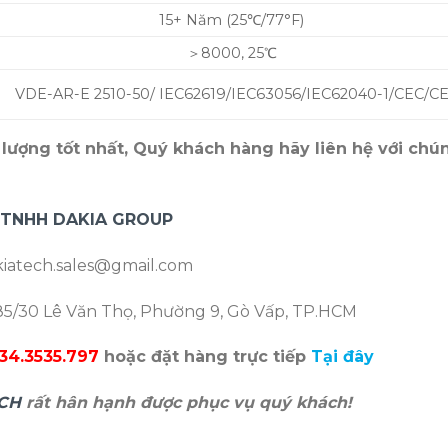
15+ Năm (25℃/77°F)
＞8000, 25℃
VDE-AR-E 2510-50/ IEC62619/IEC63056/IEC62040-1/CEC/C
lượng tốt nhất, Quý khách hàng hãy liên hệ với chú
 TNHH DAKIA GROUP
iatech.sales@gmail.com
5/30 Lê Văn Thọ, Phường 9, Gò Vấp, TP.HCM
34.3535.797
hoặc đặt hàng trực tiếp
Tại đây
CH
rất hân hạnh được phục vụ quý khách!