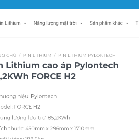
in Lithium
Năng lượng mặt trời
Sản phẩm khác
T
NG CHỦ
/
PIN LITHIUM
/
PIN LITHIUM PYLONTECH
n Lithium cao áp Pylontech
5,2KWh FORCE H2
hương hiệu: Pylontech
odel: FORCE H2
ung lượng lưu trữ: 85,2KWh
ích thước: 450mm x 296mm x 1710mm