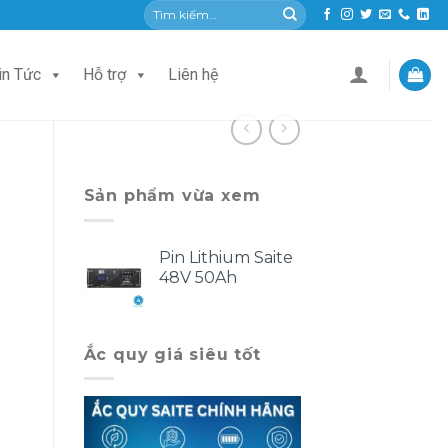
Tìm
kiếm:
in Tức
Hỗ trợ
Liên hệ
Sản phẩm vừa xem
Pin Lithium Saite
48V 50Ah
Ắc quy giá siêu tốt