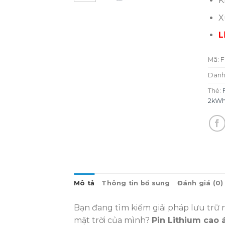
K
X
L
Mã:
F
Danh
Thẻ:
2kWh
Mô tả
Thông tin bổ sung
Đánh giá (0)
Bạn đang tìm kiếm giải pháp lưu trữ n
mặt trời của mình?
Pin Lithium cao