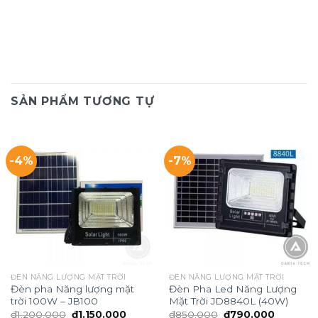
SẢN PHẨM TƯƠNG TỰ
-4%
-7%
ĐÈN NĂNG LƯỢNG MẶT TRỜI
ĐÈN NĂNG LƯỢNG MẶT TRỜI
Đèn pha Năng lượng mặt
Đèn Pha Led Năng Lượng
trời 100W – JB100
Mặt Trời JD8840L (40W)
Giá
Giá
Giá
Giá
₫
1.200.000
₫
1.150.000
₫
850.000
₫
790.000