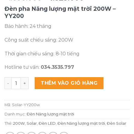
gốc
hiện
Đèn pha Năng lượng mặt trời 200W –
là:
tại
YY200
₫1.600.000.
là:
₫1.525.000.
Bảo hành: 24 tháng
Công suất chiếu sáng: 200W
Thời gian chiếu sáng: 8-10 tiếng
Hotline tư vấn:
034.3535.797
Đèn pha Năng lượng mặt trời 200W - Model YY200 số lư
THÊM VÀO GIỎ HÀNG
Mã:
Solar-YY200w
Danh mục:
Đèn Năng lượng mặt trời
Thẻ:
200W
,
Solar
,
Đèn LED
,
Đèn Năng lượng mặt trời
,
Đèn Solar