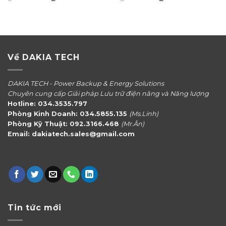
gốc
hiện
gốc
hiện
là:
tại
là:
tại
₫1.200.000.
là:
₫850.000.
là:
₫1.150.000.
₫790.00
Về DAKIA TECH
DAKIA TECH - Power Backup & Energy Solutions
Chuyên cung cấp Giải pháp Lưu trữ điện năng và Năng lượng
Hotline: 034.3535.797
Phòng Kinh Doanh: 034.5855.135
(Ms.Linh)
Phòng Kỹ Thuật: 092.3166.468
(Mr.Ân)
Email: dakiatech.sales@gmail.com
Tin tức mới