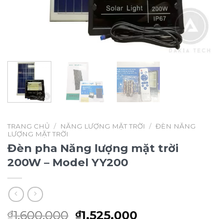
TRANG CHỦ
/
NĂNG LƯỢNG MẶT TRỜI
/
ĐÈN NĂNG
LƯỢNG MẶT TRỜI
Đèn pha Năng lượng mặt trời
200W – Model YY200
Giá
Giá
1.600.000
1.525.000
₫
₫