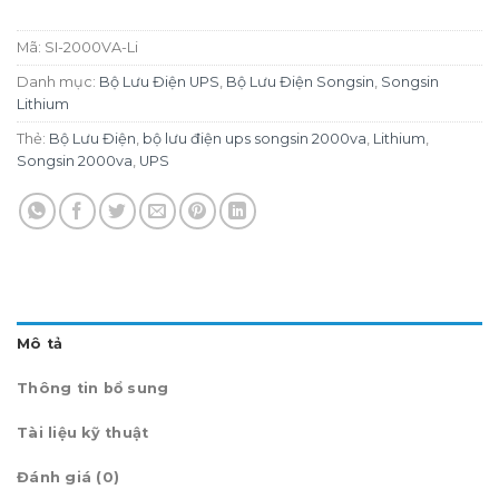
Mã:
SI-2000VA-Li
Danh mục:
Bộ Lưu Điện UPS
,
Bộ Lưu Điện Songsin
,
Songsin
Lithium
Thẻ:
Bộ Lưu Điện
,
bộ lưu điện ups songsin 2000va
,
Lithium
,
Songsin 2000va
,
UPS
Mô tả
Thông tin bổ sung
Tài liệu kỹ thuật
Đánh giá (0)