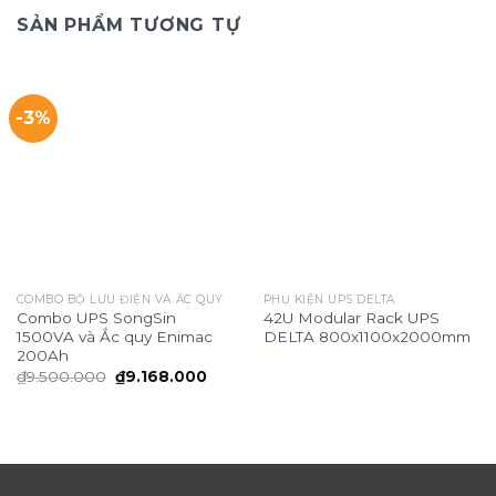
SẢN PHẨM TƯƠNG TỰ
-3%
COMBO BỘ LƯU ĐIỆN VÀ ẮC QUY
PHỤ KIỆN UPS DELTA
Combo UPS SongSin
42U Modular Rack UPS
1500VA và Ắc quy Enimac
DELTA 800x1100x2000mm
200Ah
Giá
Giá
₫
9.500.000
₫
9.168.000
gốc
hiện
là:
tại
₫9.500.000.
là:
₫9.168.000.