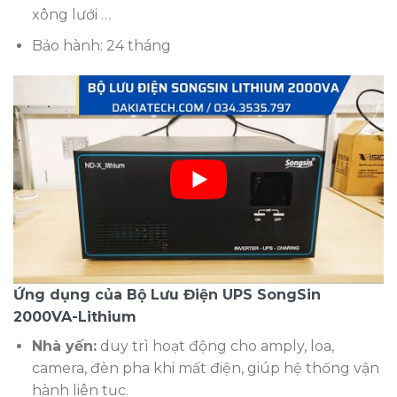
xông lưới …
Bảo hành: 24 tháng
Ứng dụng của Bộ Lưu Điện UPS SongSin
2000VA-Lithium
Nhà yến:
duy trì hoạt động cho amply, loa,
camera, đèn pha khi mất điện, giúp hệ thống vận
hành liên tục.