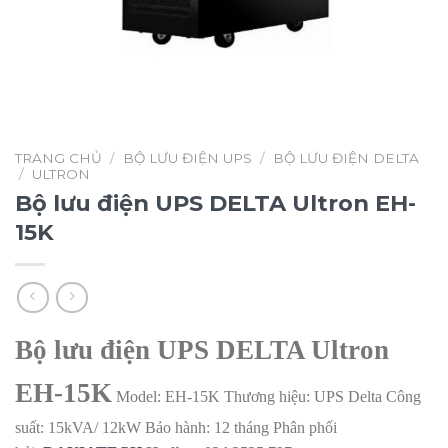
TRANG CHỦ
/
BỘ LƯU ĐIỆN UPS
/
BỘ LƯU ĐIỆN DELTA
/
ULTRON
Bộ lưu điện UPS DELTA Ultron EH-
15K
Bộ lưu điện UPS DELTA Ultron
EH-15K
Model: EH-15K
Thương hiệu: UPS Delta
Công
suất:
15kVA/ 12kW
Bảo hành: 12 tháng
Phân phối