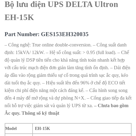
Bộ lưu điện UPS DELTA Ultron
EH-15K
Part Number: GES153EH320035
– Công nghệ: True online double-conversion.
– Công suất danh
định: 15kVA/ 12kW.
– Hệ số công suất: > 0.95 (full load).
– Chế
độ quản lý DSP tiên tiến cho khả năng tính toán nhanh kết hợp
với cấu trúc mạch điện đơn giản làm tăng tính ổn định.
– Dải điện
áp đầu vào rộng giảm thiểu sự cố trong quá trình sạc ắc quy, kéo
dài tuổi thọ ắc quy.
– Hiệu suất lên đến 96% ở chế độ ECO tiết
kiệm chi phí điện năng một cách đáng kể.
– Cấu hình song song
đến 4 máy để mở rộng và dự phòng N+X.
– Cổng giao tiếp đa kết
nối hỗ trợ việc giám sát và quản lý UPS từ xa.
– Chưa bao gồm
Ắc quy.
Thông số kỹ thuật
Model
EH-15K