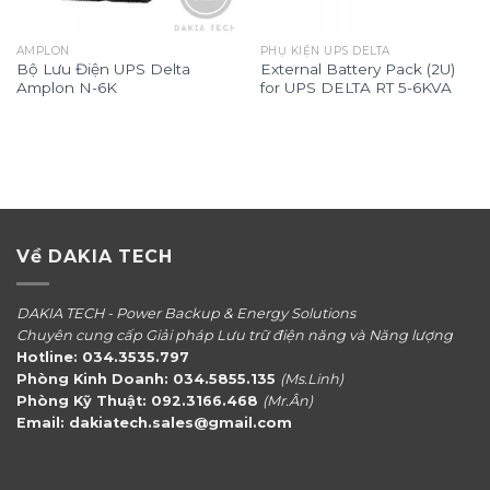
AMPLON
PHỤ KIỆN UPS DELTA
Bộ Lưu Điện UPS Delta
External Battery Pack (2U)
Amplon N-6K
for UPS DELTA RT 5-6KVA
Về DAKIA TECH
DAKIA TECH - Power Backup & Energy Solutions
Chuyên cung cấp Giải pháp Lưu trữ điện năng và Năng lượng
Hotline: 034.3535.797
Phòng Kinh Doanh: 034.5855.135
(Ms.Linh)
Phòng Kỹ Thuật: 092.3166.468
(Mr.Ân)
Email: dakiatech.sales@gmail.com