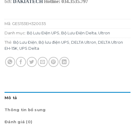
bởi:
DAKIATECH
Hotline: 034.3535.797
Mã:
GES153EH320035
Danh mục:
Bộ Lưu Điện UPS
,
Bộ Lưu Điện Delta
,
Ultron
Thẻ:
Bộ Lưu Điện
,
Bộ lưu điện UPS
,
DELTA Ultron
,
DELTA Ultron
EH-15K
,
UPS Delta
Mô tả
Thông tin bổ sung
Đánh giá (0)