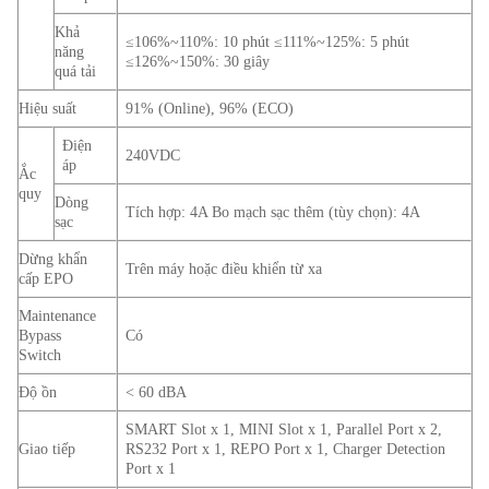
Khả
≤106%~110%: 10 phút ≤111%~125%: 5 phút
năng
≤126%~150%: 30 giây
quá tải
Hiệu suất
91% (Online), 96% (ECO)
Điện
240VDC
áp
Ắc
quy
Dòng
Tích hợp: 4A Bo mạch sạc thêm (tùy chọn): 4A
sạc
Dừng khẩn
Trên máy hoặc điều khiển từ xa
cấp EPO
Maintenance
Bypass
Có
Switch
Độ ồn
< 60 dBA
SMART Slot x 1, MINI Slot x 1, Parallel Port x 2,
Giao tiếp
RS232 Port x 1, REPO Port x 1, Charger Detection
Port x 1