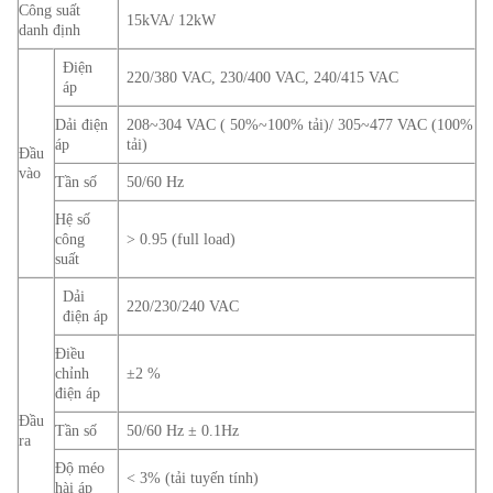
Công suất
15kVA/ 12kW
danh định
Điện
220/380 VAC, 230/400 VAC, 240/415 VAC
áp
Dải điện
208~304 VAC ( 50%~100% tải)/ 305~477 VAC (100%
áp
tải)
Đầu
vào
Tần số
50/60 Hz
Hệ số
công
> 0.95 (full load)
suất
Dải
220/230/240 VAC
điện áp
Điều
chỉnh
±2 %
điện áp
Đầu
Tần số
50/60 Hz ± 0.1Hz
ra
Độ méo
< 3% (tải tuyến tính)
hài áp