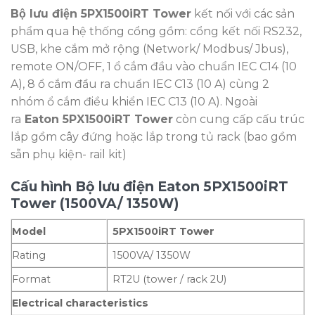
Bộ lưu điện 5PX1500iRT Tower
kết nối với các sản
phẩm qua hệ thống cổng gồm: cổng kết nối RS232,
USB, khe cắm mở rộng (Network/ Modbus/ Jbus),
remote ON/OFF, 1 ổ cắm đầu vào chuẩn IEC C14 (10
A), 8 ổ cắm đầu ra chuẩn IEC C13 (10 A) cùng 2
nhóm ổ cắm điều khiển IEC C13 (10 A). Ngoài
ra
Eaton 5PX1500iRT Tower
còn cung cấp cấu trúc
lắp gồm cây đứng hoặc lắp trong tủ rack (bao gồm
sẵn phụ kiện- rail kit)
Cấu hình Bộ lưu điện Eaton 5PX1500iRT
Tower (1500VA/ 1350W)
Model
5PX1500iRT Tower
Rating
1500VA/ 1350W
Format
RT2U (tower / rack 2U)
Electrical characteristics