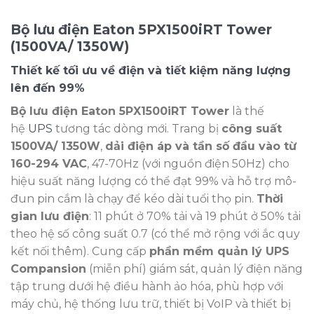
Bộ lưu điện Eaton 5PX1500iRT Tower
(1500VA/ 1350W)
Thiết kế tối ưu về điện và tiết kiệm năng lượng
lên đến 99%
Bộ lưu điện Eaton 5PX1500iRT Tower
là thế
hệ
UPS
tương tác dòng mới. Trang bị
công suất
1500VA/ 1350W
,
dải điện áp và tần số đầu vào từ
160-294 VAC
, 47-70Hz (với nguồn điện 50Hz) cho
hiệu suất năng lượng có thể đạt 99% và hỗ trợ mô-
đun pin cắm là chạy để kéo dài tuổi thọ pin.
Thời
gian lưu điện
: 11 phút ở 70% tải và 19 phút ở 50% tải
theo hệ số công suất 0.7 (có thể mở rộng với ắc quy
kết nối thêm). Cung cấp
phần mềm quản lý UPS
Compansion
(miễn phí) giám sát, quản lý điện năng
tập trung dưới hệ điều hành ảo hóa, phù hợp với
máy chủ, hệ thống lưu trữ, thiết bị VoIP và thiết bị