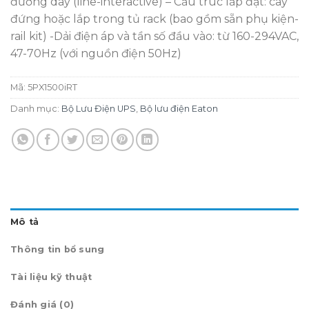
đường dây (line-interactive) – Cấu trúc lắp đặt: cây
đứng hoặc lắp trong tủ rack (bao gồm sẵn phụ kiện-
rail kit) -Dải điện áp và tần số đầu vào: từ 160-294VAC,
47-70Hz (với nguồn điện 50Hz)
Mã:
5PX1500iRT
Danh mục:
Bộ Lưu Điện UPS
,
Bộ lưu điện Eaton
Mô tả
Thông tin bổ sung
Tài liệu kỹ thuật
Đánh giá (0)