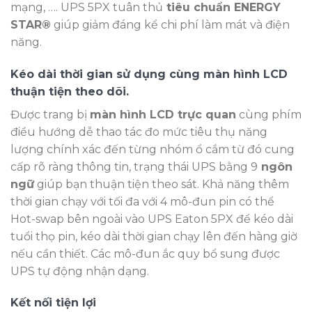
mạng, …. UPS 5PX tuân thủ
tiêu chuẩn ENERGY
STAR®
giúp giảm đáng kể chi phí làm mát và điện
năng.
Kéo dài thời gian sử dụng cùng màn hình LCD
thuận tiện theo dõi.
Được trang bị
màn hình LCD trực quan
cùng phím
điều hướng dễ thao tác đo mức tiêu thụ năng
lượng chính xác đến từng nhóm ổ cắm từ đó cung
cấp rõ ràng thông tin, trạng thái UPS bằng 9
ngôn
ngữ
giúp bạn thuận tiện theo sát. Khả năng thêm
thời gian chạy với tối đa với 4 mô-đun pin có thể
Hot-swap bên ngoài vào UPS Eaton 5PX để kéo dài
tuổi thọ pin, kéo dài thời gian chạy lên đến hàng giờ
nếu cần thiết. Các mô-đun ắc quy bổ sung được
UPS tự động nhận dạng.
Kết nối tiện lợi