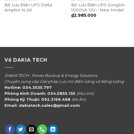
Bộ Lưu Điện UPS Delta
Bộ Lưu Điện UPS SongSin
Amplon N-2K
1000VA 12V – New Model
₫
2.985.000
Về DAKIA TECH
DAKIA TECH - Power Backup & Energy Solutions
Chuyên cung cấp Giải pháp Lưu trữ điện năng và Năng lượng
Hotline: 034.3535.797
Phòng Kinh Doanh: 034.5855.135
(Ms.Linh)
Phòng Kỹ Thuật: 092.3166.468
(Mr.Ân)
Email: dakiatech.sales@gmail.com