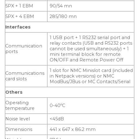
5PX + 1 EBM
90/54 mn
5PX + 4 EBM
285/180 mn
Interfaces
1 USB port + 1 RS232 serial port and
relay contacts (USB and RS232 ports
Communication
cannot be used simultaneously) + 1
ports
mini terminal block for remote
ON/OFF and Remote Power Off
1 slot for NMC Minislot card (included
Communications
in Netpack versions) or NMC
card slots
ModBus/JBus or MC Contacts/Serial
Others
Operating
0-40ºC
temperature
Noise level
<45dB
Dimensions
441 x 647 x 86.2 mm