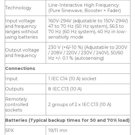
Line-Interactive High Frequency
Technology
(Pure Sinewave, Booster + Fader)
Input voltage
160V-294V (adjustable to 150V-294V)
and frequency
47 to 70 Hz (50 Hz system), 56.5 to
ranges without
70 Hz (60 Hz system), 40 Hz in low-
using batteries
sensitivity mode
230 V (+6/-10 %) (Adjustable to 200V
Output voltage
/ 208V / 220V / 230V / 240V), 50/60
and frequency
Hz +/- 0.1 % (autosensing)
Connections
Input
1 IEC C14 (10 A) socket
Outputs
8 IEC C13 (10 A)
Remotely
controlled
2 groups of 2 x IEC C13 (10 A)
sockets
Batteries (Typical backup times for 50 and 70% load)
5PX
19/11 mn