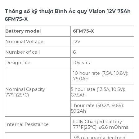
Thông số kỹ thuật
Bình Ắc quy Vision 12V 75Ah
6FM75-X
Battery model
6FM75-X
Nominal Voltage
12V
Number of cell
6
Design Life
10years
10 hour rate (7.5A, 10.8V):
75.0Ah
Nominal Capacity
5 hour rate (13.5A, 10.5V):
77°F(25°C)
67.5Ah
1 hour rate (50.2A, 9.6V):
50.2Ah
Fully Charged battery
Internal Resistance
77°F(25°C): ≤6.6 mOhms
3% of capacity declined