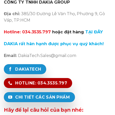
CÔNG TY TNHH DAKIA GROUP
Địa chỉ:
385/30 Đường Lê Văn Thọ, Phường 9, Gò
Vấp, TP.HCM
Hotline: 034.3535.797
hoặc đặt hàng
TẠI ĐÂY
DAKIA
rất hân hạnh được phục vụ quý khách!
Email:
DakiaTech.Sales@gmail.com
DAKIATECH
HOTLINE: 034.3535.797
CHI TIẾT CÁC SẢN PHẨM
Hãy để lại câu hỏi của bạn nhé: