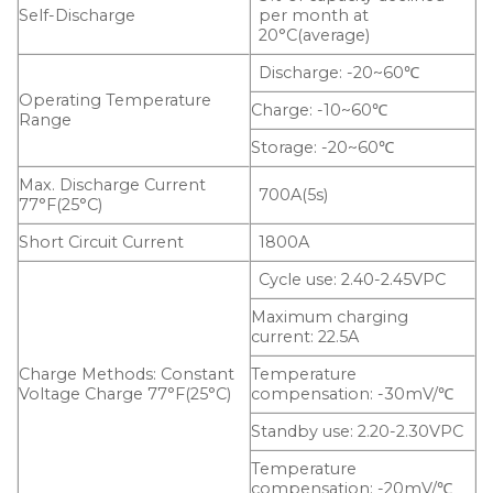
Self-Discharge
per month at
20°C(average)
Discharge: -20~60℃
Operating Temperature
Charge: -10~60℃
Range
Storage: -20~60℃
Max. Discharge Current
700A(5s)
77°F(25°C)
Short Circuit Current
1800A
Cycle use: 2.40-2.45VPC
Maximum charging
current: 22.5A
Charge Methods: Constant
Temperature
Voltage Charge 77°F(25°C)
compensation: -30mV/℃
Standby use: 2.20-2.30VPC
Temperature
compensation: -20mV/℃