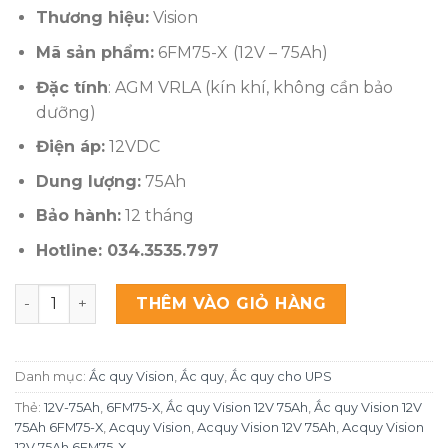
Thương hiệu:
Vision
Mã sản phẩm:
6FM75-X
(12V – 75Ah)
Đặc tính
: AGM VRLA (kín khí, không cần bảo
dưỡng)
Điện áp:
12VDC
Dung lượng:
75Ah
Bảo hành:
12 tháng
Hotline: 034.3535.797
Ắc quy Vision 12V 75Ah 6FM75-X số lượng
THÊM VÀO GIỎ HÀNG
Danh mục:
Ắc quy Vision
,
Ắc quy
,
Ắc quy cho UPS
Thẻ:
12V-75Ah
,
6FM75-X
,
Ắc quy Vision 12V 75Ah
,
Ắc quy Vision 12V
75Ah 6FM75-X
,
Acquy Vision
,
Acquy Vision 12V 75Ah
,
Acquy Vision
12V 75Ah 6FM75-X