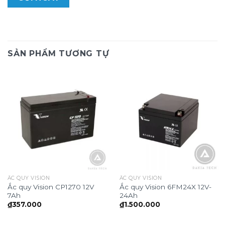
SẢN PHẨM TƯƠNG TỰ
ẮC QUY VISION
ẮC QUY VISION
Ắc quy Vision CP1270 12V
Ắc quy Vision 6FM24X 12V-
7Ah
24Ah
₫
357.000
₫
1.500.000