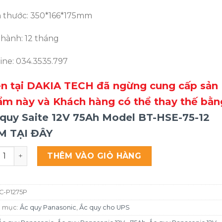
h thước: 350*166*175mm
 hành: 12 tháng
ine: 034.3535.797
ện tại DAKIA TECH đã ngừng cung cấp sản
ẩm này và Khách hàng có thể thay thế bằn
 quy Saite 12V 75Ah Model BT-HSE-75-12
M TẠI ĐÂY
uy Panasonic 12V - 75Ah LC-P1275P số lượng
THÊM VÀO GIỎ HÀNG
C-P1275P
 mục:
Ắc quy Panasonic
,
Ắc quy cho UPS