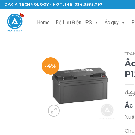
Skip
DAKIA TECHNOLOGY - HOTLINE: 034.3535.797
to
content
Home
Bộ Lưu Điện UPS
Ắc quy
P
TRA
Ắc
-4%
P1
3
₫
Ắc
Xuấ
Chu