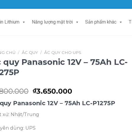
in Lithium
Năng lượng mặt trời
Sản phẩm khác
T
NG CHỦ
/
ẮC QUY
/
ẮC QUY CHO UPS
 quy Panasonic 12V – 75Ah LC-
275P
Giá
Giá
.800.000
3.650.000
₫
gốc
hiện
 quy Panasonic 12V – 75Ah LC-P1275P
là:
tại
₫3.800.000.
là:
t xứ: Nhật/Trung
₫3.650.000.
yên dùng: UPS