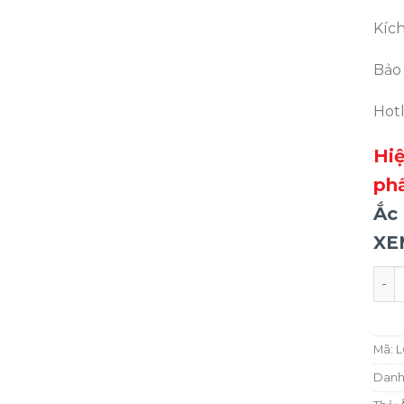
Kíc
Bảo
Hotl
Hi
ph
Ắc
XE
Ắc q
Mã:
L
Danh