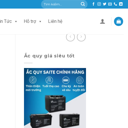
Tìm
kiếm:
in Tức
Hỗ trợ
Liên hệ
Ắc quy giá siêu tốt