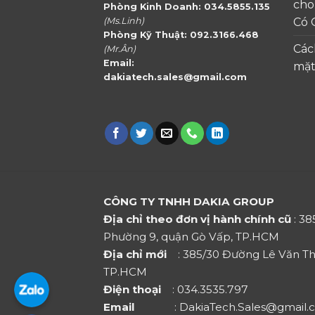
cho
Phòng Kinh Doanh: 034.5855.135
(Ms.Linh)
Có 
Phòng Kỹ Thuật: 092.3166.468
Các
(Mr.Ân)
Email:
mặt
dakiatech.sales@gmail.com
CÔNG TY TNHH DAKIA GROUP
Địa chỉ theo đơn vị hành chính cũ
: 3
Phường 9, quận Gò Vấp, TP.HCM
Địa chỉ mới
: 385/30 Đường Lê Văn Th
TP.HCM
Điện thoại
: 034.3535.797
Email
: DakiaTech.Sales@gmail.