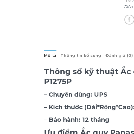
Thẻ:
75Ah
Mô tả
Thông tin bổ sung
Đánh giá (0)
Thông số kỹ thuật Ắc 
P1275P
–
Chuyên dùng:
UPS
–
Kích thước (Dài*Rộng*Cao)
–
Bảo hành:
12 tháng
Ưu điểm Ắc quy Panas