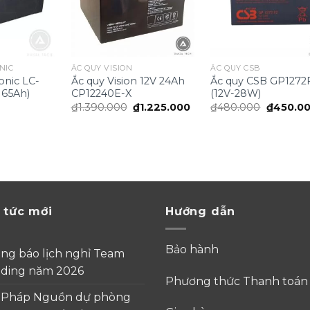
NIC
ẮC QUY VISION
ẮC QUY CSB
onic LC-
Ắc quy Vision 12V 24Ah
Ắc quy CSB GP1272
 65Ah)
CP12240E-X
(12V-28W)
Giá
Giá
Giá
₫
1.390.000
₫
1.225.000
₫
480.000
₫
450.0
gốc
hiện
gốc
là:
tại
là:
₫1.390.000.
là:
₫480.00
₫1.225.000.
 tức mới
Hướng dẫn
Bảo hành
ng báo lịch nghỉ Team
lding năm 2026
Phương thức Thanh toá
i Pháp Nguồn dự phòng