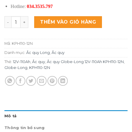
Hotline:
034.3535.797
Ắc quy Long 12V-110Ah KPH110-12N số lượng
THÊM VÀO GIỎ HÀNG
Mã:
KPH110-12N
Danh mục:
Ắc quy Long
,
Ắc quy
Thẻ:
12V-110Ah
,
Ắc quy
,
Ắc quy Globe-Long 12V-110Ah KPH110-12N
,
Globe-Long
,
KPH110-12N
Mô tả
Thông tin bổ sung