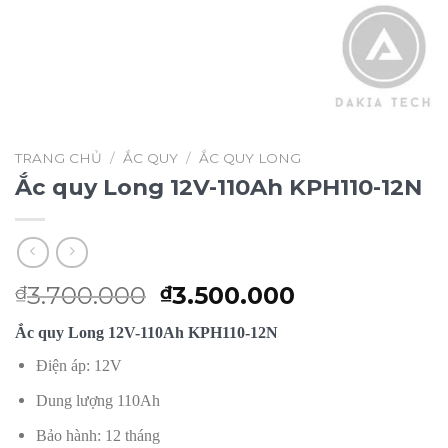
TRANG CHỦ
/
ẮC QUY
/
ẮC QUY LONG
Ắc quy Long 12V-110Ah KPH110-12N
Giá
Giá
3.700.000
3.500.000
₫
₫
gốc
hiện
Ắc quy Long 12V-110Ah KPH110-12N
là:
tại
₫3.700.000.
là:
Điện áp: 12V
₫3.500.000.
Dung lượng 110Ah
Bảo hành: 12 tháng