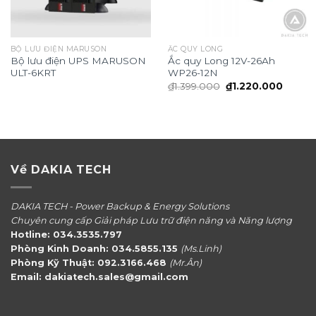
BỘ LƯU ĐIỆN MARUSON
ẮC QUY LONG
Bộ lưu điện UPS MARUSON
Ắc quy Long 12V-26Ah
ULT-6KRT
WP26-12N
Giá
Giá
₫
1.399.000
₫
1.220.000
gốc
hiện
là:
tại
₫1.399.000.
là:
₫1.220
Về DAKIA TECH
DAKIA TECH - Power Backup & Energy Solutions
Chuyên cung cấp Giải pháp Lưu trữ điện năng và Năng lượng
Hotline: 034.3535.797
Phòng Kinh Doanh: 034.5855.135
(Ms.Linh)
Phòng Kỹ Thuật: 092.3166.468
(Mr.Ân)
Email: dakiatech.sales@gmail.com