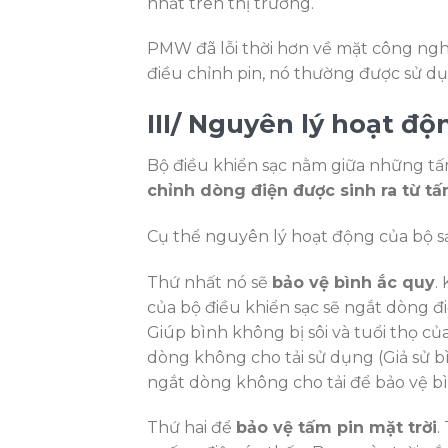
nhất trên thị trường.
PMW đã lỗi thời hơn về mặt công ngh
điều chỉnh pin, nó thường được sử d
III/ Nguyên lý hoạt đ
Bộ điều khiển sạc nằm giữa những tấ
chỉnh dòng điện được sinh ra từ tấ
Cụ thể nguyên lý hoạt động của bộ s
Thứ nhất nó sẽ
bảo vệ bình ắc quy
.
của bộ điều khiển sạc sẽ ngắt dòng đ
Giúp bình không bị sôi và tuổi thọ c
dòng không cho tải sử dụng (Giả sử b
ngắt dòng không cho tải để bảo vệ b
Thứ hai để
bảo vệ tấm pin mặt trời
.