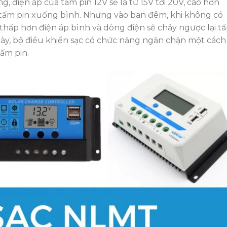
, điện áp của tấm pin 12V sẽ là từ 15V tới 20V, cao hơn
ừ tấm pin xuống bình. Nhưng vào ban đêm, khi không có
 thấp hơn điện áp bình và dòng điện sẽ chảy ngược lại t
này, bộ điều khiển sạc có chức năng ngăn chặn một cách
tấm pin.