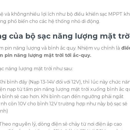
ệ và khôngnhiều lợi ích như bộ điều khiển sạc MPPT kh
ụng phổ biến cho các hệ thống nhỏ di động.
ộng của
bộ sạc năng lượng mặt trờ
m pin năng lượng và bình ắc quy. Nhiệm vụ chính là
điề
m pin năng lượng mặt trời tới ắc-quy.
ạc năng lượng mặt trời như sau:
 Khi bình đầy (Nạp 13-14V đối với 12V), thì lúc này chức nă
iện nạp từ tấm pin năng lượng mặt trời xuống bình ắc q
ủa bình sẽ cao hơn. Khi bình cạn đến ngưỡng phải ngắt
ình còn 10V cho bình 12V trường hợp như này bộ sạc sẽ
ình)
 Theo nguyên lý, dòng điện sẽ chảy từ nơi điện áp cao