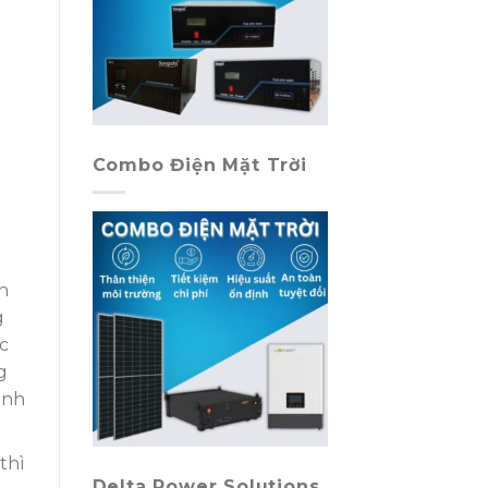
Combo Điện Mặt Trời
n
g
c
g
ánh
thì
Delta Power Solutions