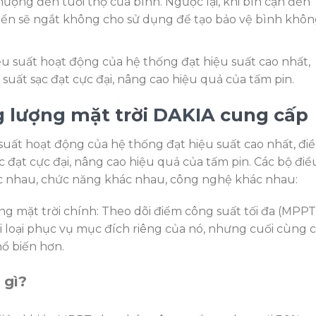
h hượng đến tuổi thọ của bình. Ngược lại, khi bìn cạn đến
iển sẽ ngắt không cho sử dụng để tạo bảo vệ bình khô
u suất hoạt động của hệ thống đạt hiệu suất cao nhất,
suất sạc đạt cực đại, nâng cao hiệu quả của tấm pin.
g lượng
mặt trời
DAKIA
cung cấp
uất hoạt động của hệ thống đạt hiệu suất cao nhất, đi
 đạt cực đại, nâng cao hiệu quả của tấm pin. Các bộ điề
hác nhau, chức năng khác nhau, công nghệ khác nhau:
ợng mặt trời chính: Theo dõi điểm công suất tối đa (MPPT
 loại phục vụ mục đích riêng của nó, nhưng cuối cùng 
ổ biến hơn.
 gì?