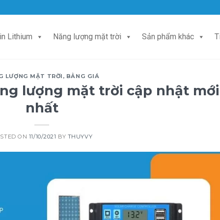
in Lithium
Năng lượng mặt trời
Sản phẩm khác
T
G LƯỢNG MẶT TRỜI
,
BẢNG GIÁ
ng lượng mặt trời cập nhật mới
nhất
STED ON
11/10/2021
BY
THUYVY