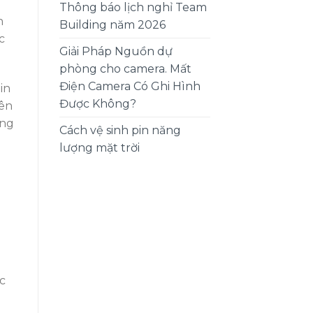
Thông báo lịch nghỉ Team
n
Building năm 2026
c
Giải Pháp Nguồn dự
phòng cho camera. Mất
Điện Camera Có Ghi Hình
in
Được Không?
nên
ợng
Cách vệ sinh pin năng
lượng mặt trời
g
c