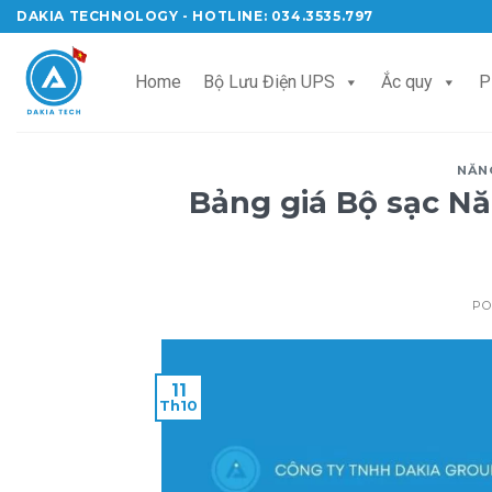
Skip
DAKIA TECHNOLOGY - HOTLINE: 034.3535.797
to
content
Home
Bộ Lưu Điện UPS
Ắc quy
P
NĂN
Bảng giá Bộ sạc Nă
PO
11
Th10