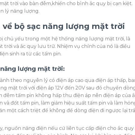
mặt trời vào bàn đêm,khiến cho bình ắc quy bị cạn kiệt.
ản lý năng lượng.
n về
bộ sạc năng lượng mặt trời
 bị chủ yếu trong một hệ thống năng lượng mặt trời, là
t trời và ắc quy lưu trữ. Nhiệm vụ chính của nó là điều
ện sinh ra từ các tấm pin.
 năng lượng mặt trời:
nh theo nguyên lý có điện áp cao qua điện áp thấp, ba
ng mặt trời với điện áp 12V đến 20V sau đó chuyển dòn
ban đêm tấm pin không hấp thu điện áp nên điện áp của ắ
 và đốt tấm pin, làm giảm hiệu suất tấm pin và làm hỏn
găn một cách triệt để không để dòng điện đi ngược lại tr
y, nguồn năng điện nếu cứ liên tục cấp điện cho ắc quy 