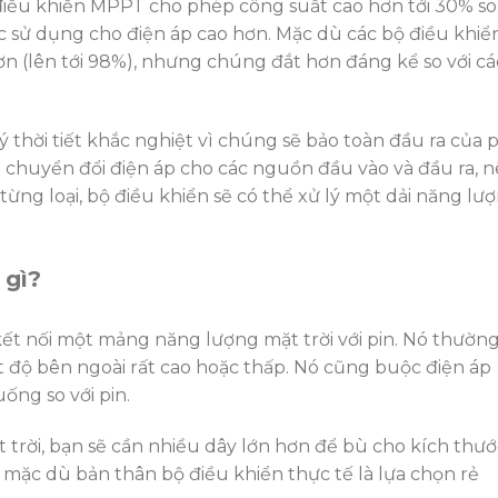
ộ điều khiển MPPT cho phép công suất cao hơn tới 30% so
c sử dụng cho điện áp cao hơn. Mặc dù các bộ điều khiể
n (lên tới 98%), nhưng chúng đắt hơn đáng kể so với cá
thời tiết khắc nghiệt vì chúng sẽ bảo toàn đầu ra của p
 chuyển đổi điện áp cho các nguồn đầu vào và đầu ra, 
từng loại, bộ điều khiển sẽ có thể xử lý một dải năng lư
 gì?
ết nối một mảng năng lượng mặt trời với pin. Nó thườn
t độ bên ngoài rất cao hoặc thấp. Nó cũng buộc điện áp
ống so với pin.
t trời, bạn sẽ cần nhiều dây lớn hơn để bù cho kích thướ
 mặc dù bản thân bộ điều khiển thực tế là lựa chọn rẻ