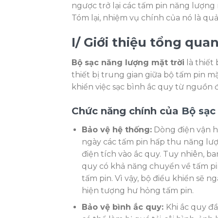
ngược trở lại các tấm pin năng lượng 
Tóm lại, nhiệm vụ chính của nó là qu
I/ Giới thiệu tổng qua
Bộ sạc năng lượng mặt trời
là thiết
thiết bị trung gian giữa bộ tấm pin mặ
khiển việc sạc bình ắc quy từ nguồn đi
Chức năng chính của
Bộ sạc
Bảo vệ hệ thống:
Dòng điện vận hà
ngày các tấm pin hấp thu năng lượ
điện tích vào ắc quy. Tuy nhiên, 
quy có khả năng chuyển về tấm pin
tấm pin. Vì vậy, bộ điểu khiển sẽ n
hiện tượng hư hỏng tấm pin.
Bảo vệ bình ắc quy:
Khi ắc quy đầ