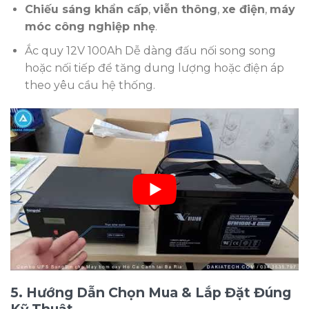
Chiếu sáng khẩn cấp
,
viễn thông
,
xe điện
,
máy
móc công nghiệp nhẹ
.
Ắc quy 12V 100Ah Dễ dàng đấu nối song song
hoặc nối tiếp để tăng dung lượng hoặc điện áp
theo yêu cầu hệ thống.
5. Hướng Dẫn Chọn Mua & Lắp Đặt Đúng