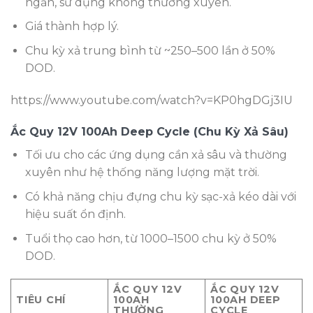
ngắn, sử dụng không thường xuyên.
Giá thành hợp lý.
Chu kỳ xả trung bình từ ~250–500 lần ở 50%
DOD.
https://www.youtube.com/watch?v=KP0hgDGj3IU
Ắc Quy 12V 100Ah Deep Cycle (Chu Kỳ Xả Sâu)
Tối ưu cho các ứng dụng cần xả sâu và thường
xuyên như hệ thống năng lượng mặt trời.
Có khả năng chịu đựng chu kỳ sạc-xả kéo dài với
hiệu suất ổn định.
Tuổi thọ cao hơn, từ 1000–1500 chu kỳ ở 50%
DOD.
ẮC QUY 12V
ẮC QUY 12V
TIÊU CHÍ
100AH
100AH DEEP
THƯỜNG
CYCLE