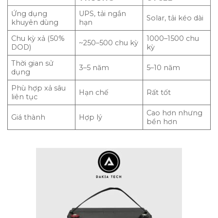
Ứng dụng
UPS, tải ngắn
Solar, tải kéo dài
khuyên dùng
hạn
Chu kỳ xả (50%
1000–1500 chu
~250–500 chu kỳ
DOD)
kỳ
Thời gian sử
3–5 năm
5–10 năm
dụng
Phù hợp xả sâu
Hạn chế
Rất tốt
liên tục
Cao hơn nhưng
Giá thành
Hợp lý
bền hơn