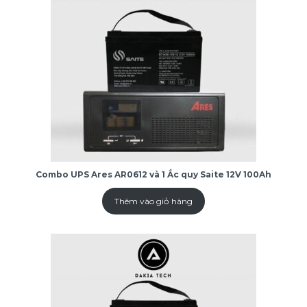
Combo UPS Ares AR0612 và 1 Ắc quy Saite 12V 100Ah
Thêm vào giỏ hàng