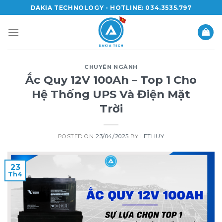
Skip
DAKIA TECHNOLOGY - HOTLINE: 034.3535.797
to
content
CHUYÊN NGÀNH
Ắc Quy 12V 100Ah – Top 1 Cho
Hệ Thống UPS Và Điện Mặt
Trời
POSTED ON
23/04/2025
BY
LETHUY
23
Th4