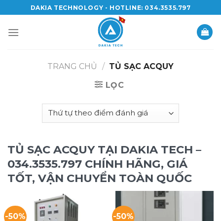
Skip
DAKIA TECHNOLOGY - HOTLINE: 034.3535.797
to
content
TRANG CHỦ
/
TỦ SẠC ACQUY
LỌC
TỦ SẠC ACQUY TẠI DAKIA TECH –
034.3535.797 CHÍNH HÃNG, GIÁ
TỐT, VẬN CHUYỂN TOÀN QUỐC
-50%
-50%