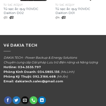
TỦ SẠC ACQUY
TỦ SẠC ACQUY
Tủ sạc ắc quy 110VDC
Tủ sạc ắc quy 110VDC
DaiKon D02
DaiKon D01
Giá
Giá
Giá
Giá
₫
3
₫
2
₫
4
₫
2
gốc
hiện
gốc
hiện
là:
tại
là:
tại
₫3.
là:
₫4.
là:
₫2.
₫2.
Về DAKIA TECH
DAKIA TECH - Power Backup & Energy Solutions
Chuyên cung cấp Giải pháp Lưu trữ điện năng và Năng lượng
Hotline: 034.3535.797
Phòng Kinh Doanh: 034.5855.135
(Ms.Linh)
Phòng Kỹ Thuật: 092.3166.468
(Mr.Ân)
Email: dakiatech.sales@gmail.com